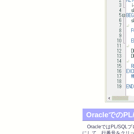
Oracleでの
OracleではPL/S
にして、行番号をクリ