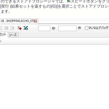
のできるストアドプロシージャでは、
スピードボタンをクリ
]-[実行 (結果セットを返すもの)(G)]を選択ことでストアドプ
きます。