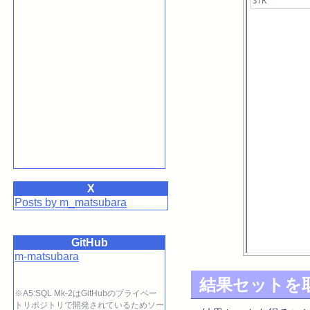
X
Posts by m_matsubara
GitHub
m-matsubara
結果セットを
※A5:SQL Mk-2はGitHubのプライベー
トリポジトリで開発されているためソー