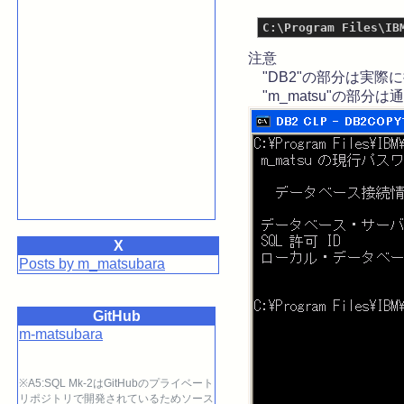
注意
"DB2"の部分は実際
"m_matsu"の部分
X
Posts by m_matsubara
GitHub
m-matsubara
※A5:SQL Mk-2はGitHubのプライベート
リポジトリで開発されているためソース