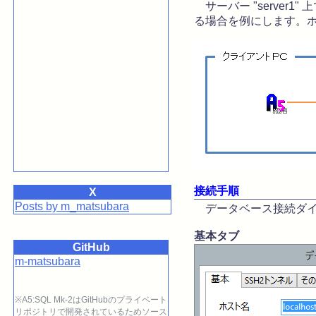
サーバー "server1
る場合を例にします。
接続手順
X
Posts by m_matsubara
データベース接続ダイ
基本タブ
GitHub
m-matsubara
※A5:SQL Mk-2はGitHubのプライベート
リポジトリで開発されているためソース