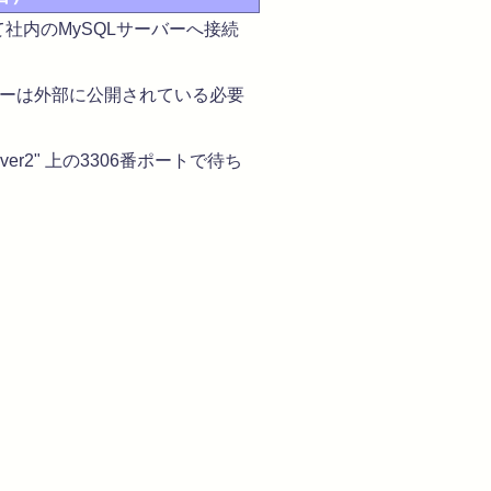
社内のMySQLサーバーへ接続
バーは外部に公開されている必要
er2" 上の3306番ポートで待ち