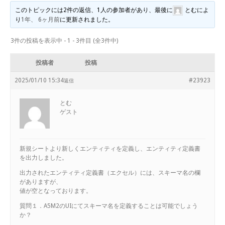
このトピックには2件の返信、1人の参加者があり、最後に
とむ
によ
り
1年、 6ヶ月前
に更新されました。
3件の投稿を表示中 - 1 - 3件目 (全3件中)
投稿者
投稿
2025/01/10 15:34
#23923
返信
とむ
ゲスト
新規シートより新しくエンティティを定義し、エンティティ定義書
を出力しました。
出力されたエンティティ定義書（エクセル）には、スキーマ名の欄
がありますが、
値が空となっております。
質問１．A5M2のUIにてスキーマ名を定義することは可能でしょう
か？