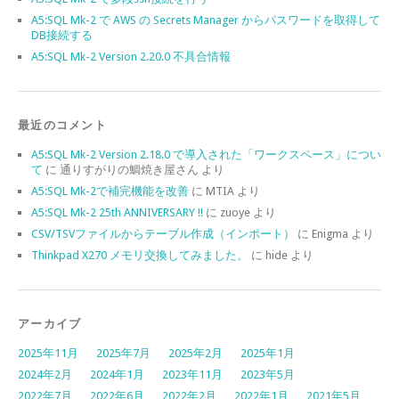
A5:SQL Mk-2 で AWS の Secrets Manager からパスワードを取得して
DB接続する
A5:SQL Mk-2 Version 2.20.0 不具合情報
最近のコメント
A5:SQL Mk-2 Version 2.18.0 で導入された「ワークスペース」につい
て
に
通りすがりの鯛焼き屋さん
より
A5:SQL Mk-2で補完機能を改善
に
MTIA
より
A5:SQL Mk-2 25th ANNIVERSARY !!
に
zuoye
より
CSV/TSVファイルからテーブル作成（インポート）
に
Enigma
より
Thinkpad X270 メモリ交換してみました。
に
hide
より
アーカイブ
2025年11月
2025年7月
2025年2月
2025年1月
2024年2月
2024年1月
2023年11月
2023年5月
2022年7月
2022年6月
2022年2月
2022年1月
2021年5月