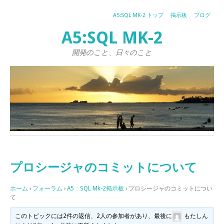
A5:SQL MK-2 トップ
掲示板
ブログ
A5:SQL MK-2
開発のこと、日々のこと
プロシージャのコミットについて
ホーム
›
フォーラム
›
A5：SQL Mk-2掲示板
›
プロシージャのコミットについ
て
このトピックには2件の返信、2人の参加者があり、最後に
もたしん