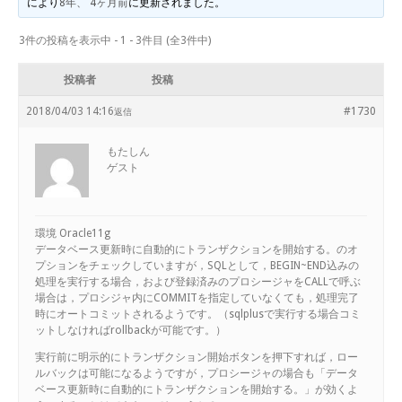
により
8年、 4ヶ月前
に更新されました。
3件の投稿を表示中 - 1 - 3件目 (全3件中)
投稿者
投稿
2018/04/03 14:16
#1730
返信
もたしん
ゲスト
環境 Oracle11g
データベース更新時に自動的にトランザクションを開始する。のオ
プションをチェックしていますが，SQLとして，BEGIN~END込みの
処理を実行する場合，および登録済みのプロシージャをCALLで呼ぶ
場合は，プロシジャ内にCOMMITを指定していなくても，処理完了
時にオートコミットされるようです。（sqlplusで実行する場合コミ
ットしなければrollbackが可能です。）
実行前に明示的にトランザクション開始ボタンを押下すれば，ロー
ルバックは可能になるようですが，プロシージャの場合も「データ
ベース更新時に自動的にトランザクションを開始する。」が効くよ