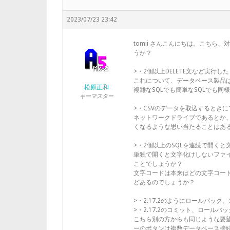
2023/07/23 23:42
tomii さんこんにちは。こちら、対象
うか？
>・2個以上DELETE文など実行
これについて、データベース製品
松原正和
複雑なSQLでも簡単なSQLでも
キーマスター
>・CSVのデータを取込するとき
ネットワークドライブであるとか
くなるような思い当たることはあ
>・2個以上のSQLを連続で開く
単独で開くと文字化けしないファ
ことでしょうか？
文字コードは本来はどの文字コー
どあるのでしょうか？
>・2.17.2のようにロールバッ
>・2.17.2のコミット、ロール
こちら別の方からも同じような要
ーのボタンは複数データベース接