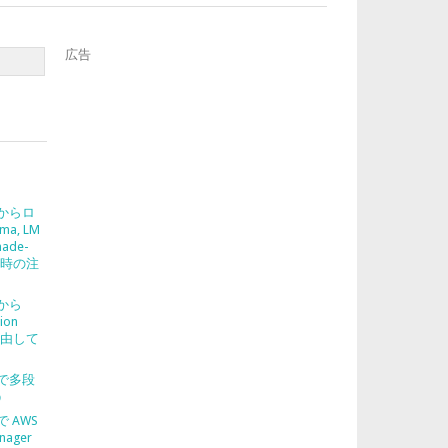
広告
2 からロ
ma, LM
nade-
使う時の注
2 から
ion
を経由して
2 で多段
う
 で AWS
nager