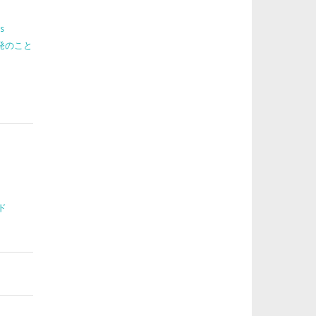
s
 開発のこと
ド