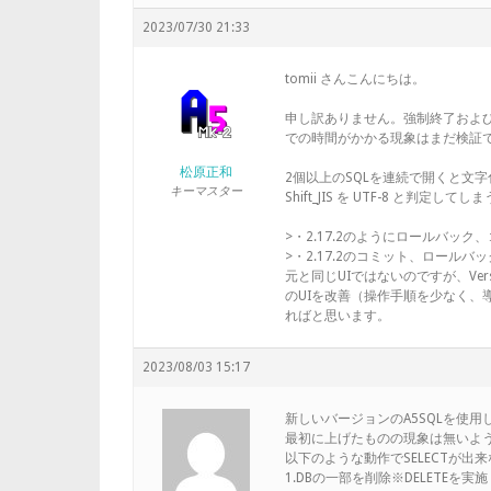
2023/07/30 21:33
tomii さんこんにちは。
申し訳ありません。強制終了および
での時間がかかる現象はまだ検証
松原正和
2個以上のSQLを連続で開くと文
キーマスター
Shift_JIS を UTF-8 と
>・2.17.2のようにロールバッ
>・2.17.2のコミット、ロール
元と同じUIではないのですが、Versio
のUIを改善（操作手順を少なく、
ればと思います。
2023/08/03 15:17
新しいバージョンのA5SQLを使用
最初に上げたものの現象は無いよ
以下のような動作でSELECTが出
1.DBの一部を削除※DELETEを実施