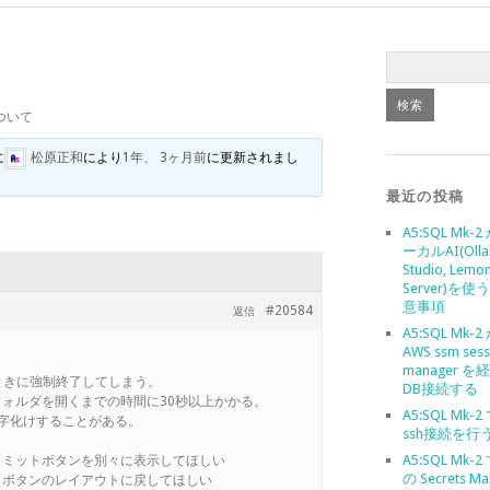
ついて
に
松原正和
により
1年、 3ヶ月前
に更新されまし
最近の投稿
A5:SQL Mk-
ーカルAI(Olla
Studio, Lemo
Server)を
意事項
#20584
返信
A5:SQL Mk-
AWS ssm sess
manager 
たときに強制終了してしまう。
DB接続する
フォルダを開くまでの時間に30秒以上かかる。
A5:SQL Mk-
文字化けすることがある。
ssh接続を行
A5:SQL Mk-2
、コミットボタンを別々に表示してほしい
の Secrets Ma
ックボタンのレイアウトに戻してほしい