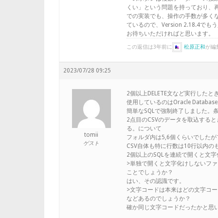
くい」という問題を持っており、再設計
での実装でも、操作の手数が多く
ているので、Version 2.18
お待ちいただければと思います。
この返信は3年前に
松原正和
が編
2023/07/28 09:25
2個以上DELETE文など実行した
使用しているのはOracle Databa
簡単なSQLで強制終了しました。条
2点目のCSVのデータを取込する
る。について
tomii
フォルダ内は5,6個くらいでした
ゲスト
CSV自体も特に行数は10行以内の
2個以上のSQLを連続で開くと文
>単独で開くと文字化けしないファ
ことでしょうか？
はい、その認識です。
>文字コードは本来はどの文字コ
などあるのでしょうか？
確か同じ文字コードだったかと思