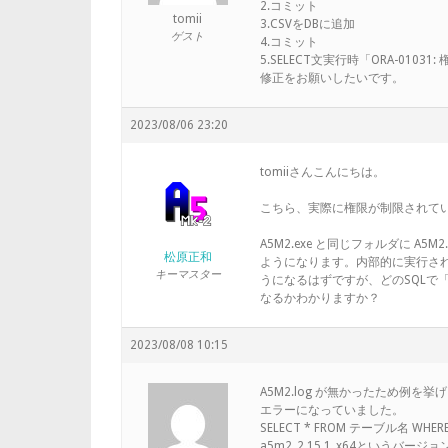
2.コミット
tomii
3.CSVをDBに追加
ゲスト
4.コミット
5.SELECT文実行時「ORA-010
修正をお願いしたいです。
2023/08/06 23:20
tomiiさんこんにちは。
こちら、実際に権限が制限されて
A5M2.exe と同じフォルダに A
松原正和
ようになります。内部的に実行され
キーマスター
うになるはずですが、どのSQLで「O
なるかわかりますか？
2023/08/08 10:15
A5M2.log が無かったため例を
エラーになっていました。
SELECT * FROM テーブル名 WHE
a5m2_2.15.1_x64というバー