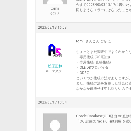
今まで2023/08/03 15:17
tomii
同じようなエラーにはなったこと
ゲスト
2023/08/13 16:08
tomii さんこんにちは。
ちょっとまだ調査中でよくわからない
・専用接続 (OCI経由)
・専用接続 (直接接続)
松原正和
・OLE DBプロバイダ
キーマスター
・ODBC
といくつか接続方法がありますが
また、接続方法を変更した場合に
なかなか解決せず申し訳ないので
2023/08/17 10:04
Oracle Database(OCI経由
「OCI経由(Oracle Client