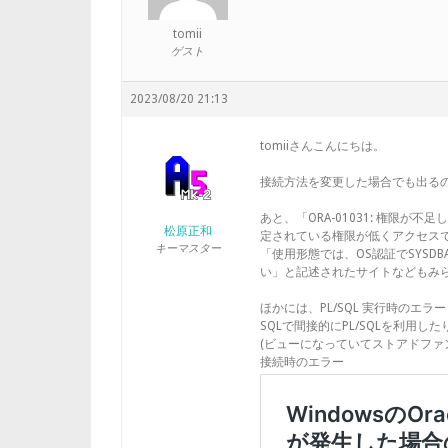
tomii
ゲスト
2023/08/20 21:13
tomiiさんこんにちは。
接続方法を変更した場合でも出る
あと、「ORA-01031: 権限が不
松原正和
定されている権限が低くアクセス
キーマスター
「使用形態では、OS認証でSYS
い」と記述されたサイトなどもみ
ほかには、PL/SQL 実行時のエ
SQLで間接的にPL/SQLを利用
(ビューになっていてストアドファ
接続時のエラー