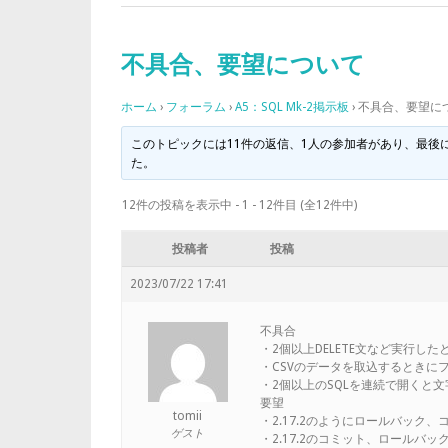
不具合、要望について
ホーム
›
フォーラム
›
A5：SQL Mk-2掲示板
›
不具合、要望に
このトピックには11件の返信、1人の参加者があり、最後
た。
12件の投稿を表示中 - 1 - 12件目 (全12件中)
投稿者
投稿
2023/07/22 17:41
不具合
・2個以上DELETE文など実行し
・CSVのデータを取込するときに
・2個以上のSQLを連続で開くと
要望
tomii
・2.17.2のようにロールバック
ゲスト
・2.17.2のコミット、ロールバ