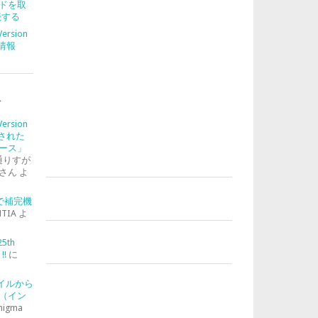
ドを取
続する
Version
合情報
ト
Version
入された
ース」
通りすが
さん
よ
-2で補完機
TIA
よ
25th
!!
に
ァイルから
（イン
nigma