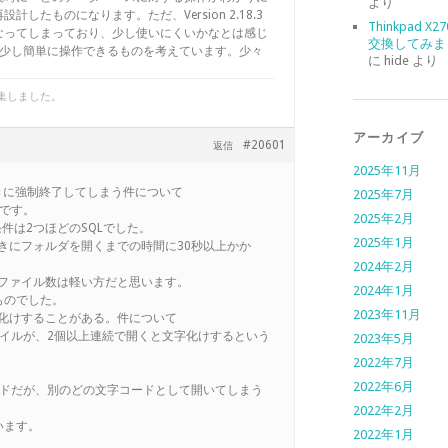
より
したものになります。ただ、Version 2.18.3
Thinkpad X
なってしまっており、少し使いにくいかなとは感じ
交換してみま
.4でもう少し簡単に操作できるものを考えています。少々
に
hide
より
集しました。
アーカイブ
#20601
返信
2025年11月
ときに強制終了してしまう件について
2025年7月
seです。
2025年2月
件は2つほどのSQLでした。
2025年1月
ときにフォルダを開くまでの時間に30秒以上かか
2024年2月
がファイル数は軽い方だと思います。
2024年1月
ものでした。
2023年11月
字化けすることがある。件について
イルが、2個以上連続で開くと文字化けするという
2023年5月
2022年7月
2022年6月
ードだが、別のどの文字コードとして開いてしまう
2022年2月
います。
2022年1月