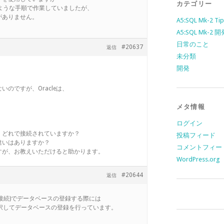
カテゴリー
に書いたような手順で作業していましたが、
がありません。
A5:SQL Mk-2 Tip
A5:SQL Mk-2
日常のこと
#20637
返信
未分類
開発
のですが、Oracleは、
メタ情報
ログイン
、どれで接続されていますか？
投稿フィード
違いはありますか？
コメントフィー
すが、お教えいただけると助かります。
WordPress.org
#20644
返信
 or 直接接続)でデータベースの登録する際には
利用)を選択してデータベースの登録を行っています。