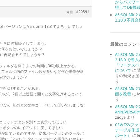
からパスワー
得してDB接
#20591
返信
A5:SQL Mk-2 
2.20.0 不具
バージョンは Version 2.18.3 でよろしいでしょ
したときに強制終了してしまう。
最近のコメン
は何をお使いでしょうか？
A5:SQL Mk-2 
同様に再現するのでしょうか？
2.18.0 で導
「ワークスペ
にフォルダを開くまでの時間に30秒以上かかる。
について
に
、フォルダ内のファイル数が多いなど何か動作が遅
りの鯛焼き屋
るのでしょうか？
り
と文字化けすることがある。
A5:SQL Mk
能を改善
に
M
イルが、2個以上連続で開くと文字化けするという
り
ドだが、別のどの文字コードとして開いてしまうな
A5:SQL Mk-2 
ANNIVERSARY 
zuoye
より
ク、コミットボタンを別々に表示してほしい
CSV/TSVフ
バックボタンのレイアウトに戻してほしい
テーブル作成
望が出ているのですが、従来バージョンのツールバ
ポート）
に
E
続時に「どのデータベースに対する操作かわかりに