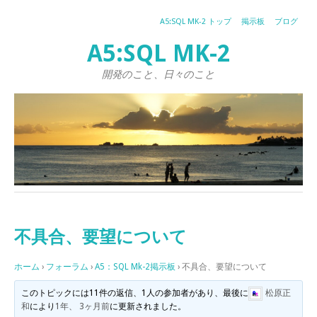
A5:SQL MK-2 トップ
掲示板
ブログ
A5:SQL MK-2
開発のこと、日々のこと
不具合、要望について
ホーム
›
フォーラム
›
A5：SQL Mk-2掲示板
›
不具合、要望について
このトピックには11件の返信、1人の参加者があり、最後に
松原正
和
により
1年、 3ヶ月前
に更新されました。