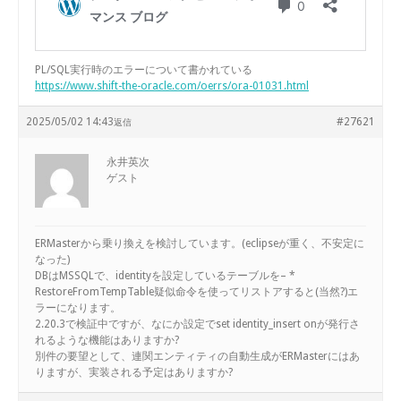
PL/SQL実行時のエラーについて書かれている
https://www.shift-the-oracle.com/oerrs/ora-01031.html
2025/05/02 14:43
#27621
返信
永井英次
ゲスト
ERMasterから乗り換えを検討しています。(eclipseが重く、不安定に
なった)
DBはMSSQLで、identityを設定しているテーブルを– *
RestoreFromTempTable疑似命令を使ってリストアすると(当然?)エ
ラーになります。
2.20.3で検証中ですが、なにか設定でset identity_insert onが発行さ
れるような機能はありますか?
別件の要望として、連関エンティティの自動生成がERMasterにはあ
りますが、実装される予定はありますか?