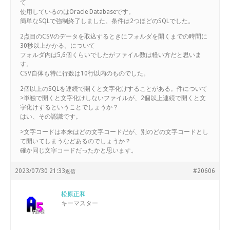
て
使用しているのはOracle Databaseです。
簡単なSQLで強制終了しました。条件は2つほどのSQLでした。
2点目のCSVのデータを取込するときにフォルダを開くまでの時間に
30秒以上かかる。について
フォルダ内は5,6個くらいでしたがファイル数は軽い方だと思いま
す。
CSV自体も特に行数は10行以内のものでした。
2個以上のSQLを連続で開くと文字化けすることがある。件について
>単独で開くと文字化けしないファイルが、2個以上連続で開くと文
字化けするということでしょうか？
はい、その認識です。
>文字コードは本来はどの文字コードだが、別のどの文字コードとし
て開いてしまうなどあるのでしょうか？
確か同じ文字コードだったかと思います。
2023/07/30 21:33
#20606
返信
松原正和
キーマスター