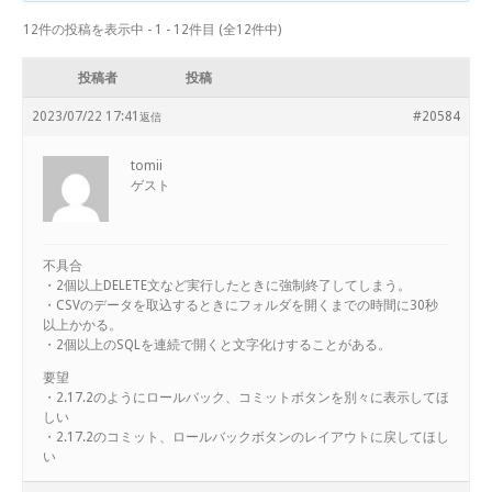
12件の投稿を表示中 - 1 - 12件目 (全12件中)
投稿者
投稿
2023/07/22 17:41
#20584
返信
tomii
ゲスト
不具合
・2個以上DELETE文など実行したときに強制終了してしまう。
・CSVのデータを取込するときにフォルダを開くまでの時間に30秒
以上かかる。
・2個以上のSQLを連続で開くと文字化けすることがある。
要望
・2.17.2のようにロールバック、コミットボタンを別々に表示してほ
しい
・2.17.2のコミット、ロールバックボタンのレイアウトに戻してほし
い