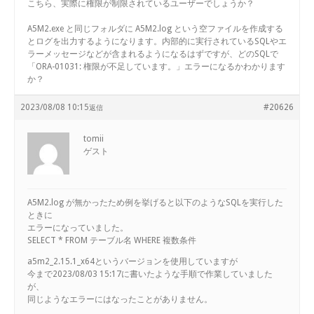
こちら、実際に権限が制限されているユーザーでしょうか？
A5M2.exe と同じフォルダに A5M2.log という空ファイルを作成する
とログを出力するようになります。内部的に実行されているSQLやエ
ラーメッセージなどが含まれるようになるはずですが、どのSQLで
「ORA-01031: 権限が不足しています。」エラーになるかわかります
か？
2023/08/08 10:15
#20626
返信
tomii
ゲスト
A5M2.log が無かったため例を挙げると以下のようなSQLを実行した
ときに
エラーになっていました。
SELECT * FROM テーブル名 WHERE 複数条件
a5m2_2.15.1_x64というバージョンを使用していますが
今まで2023/08/03 15:17に書いたような手順で作業していました
が、
同じようなエラーにはなったことがありません。