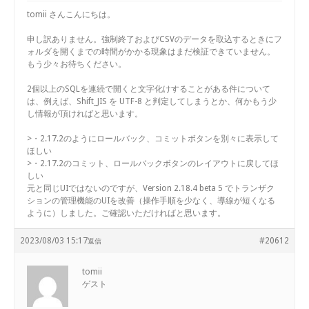
tomii さんこんにちは。
申し訳ありません。強制終了およびCSVのデータを取込するときにフ
ォルダを開くまでの時間がかかる現象はまだ検証できていません。
もう少々お待ちください。
2個以上のSQLを連続で開くと文字化けすることがある件について
は、例えば、Shift_JIS を UTF-8 と判定してしまうとか、何かもう少
し情報が頂ければと思います。
>・2.17.2のようにロールバック、コミットボタンを別々に表示して
ほしい
>・2.17.2のコミット、ロールバックボタンのレイアウトに戻してほ
しい
元と同じUIではないのですが、Version 2.18.4 beta 5 でトランザク
ションの管理機能のUIを改善（操作手順を少なく、導線が短くなる
ように）しました。ご確認いただければと思います。
2023/08/03 15:17
#20612
返信
tomii
ゲスト