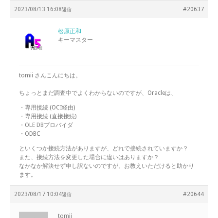
2023/08/13 16:08
#20637
返信
松原正和
キーマスター
tomii さんこんにちは。
ちょっとまだ調査中でよくわからないのですが、Oracleは、
・専用接続 (OCI経由)
・専用接続 (直接接続)
・OLE DBプロバイダ
・ODBC
といくつか接続方法がありますが、どれで接続されていますか？
また、接続方法を変更した場合に違いはありますか？
なかなか解決せず申し訳ないのですが、お教えいただけると助かり
ます。
2023/08/17 10:04
#20644
返信
tomii