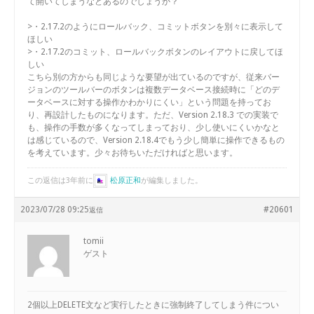
て開いてしまうなどあるのでしょうか？
>・2.17.2のようにロールバック、コミットボタンを別々に表示して
ほしい
>・2.17.2のコミット、ロールバックボタンのレイアウトに戻してほ
しい
こちら別の方からも同じような要望が出ているのですが、従来バー
ジョンのツールバーのボタンは複数データベース接続時に「どのデ
ータベースに対する操作かわかりにくい」という問題を持ってお
り、再設計したものになります。ただ、Version 2.18.3 での実装で
も、操作の手数が多くなってしまっており、少し使いにくいかなと
は感じているので、Version 2.18.4でもう少し簡単に操作できるもの
を考えています。少々お待ちいただければと思います。
この返信は3年前に
松原正和
が編集しました。
2023/07/28 09:25
#20601
返信
tomii
ゲスト
2個以上DELETE文など実行したときに強制終了してしまう件につい