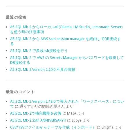
最近の投稿
A5:SQL Mk-2 からローカルAI(Ollama, LM Studio, Lemonade-Server)
を使う時の注意事項
A5:SQL Mk-2 から AWS ssm session manager を経由してDB接続す
る
A5:SQL Mk-2 で多段ssh接続を行う
A5:SQL Mk-2 で AWS の Secrets Manager からパスワードを取得して
DB接続する
A5:SQL Mk-2 Version 2.20.0 不具合情報
最近のコメント
A5:SQL Mk-2 Version 2.18.0 で導入された「ワークスペース」につい
て
に
通りすがりの鯛焼き屋さん
より
A5:SQL Mk-2で補完機能を改善
に
MTIA
より
A5:SQL Mk-2 25th ANNIVERSARY !!
に
zuoye
より
CSV/TSVファイルからテーブル作成（インポート）
に
Enigma
より