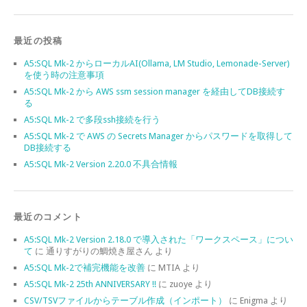
最近の投稿
A5:SQL Mk-2 からローカルAI(Ollama, LM Studio, Lemonade-Server)
を使う時の注意事項
A5:SQL Mk-2 から AWS ssm session manager を経由してDB接続す
る
A5:SQL Mk-2 で多段ssh接続を行う
A5:SQL Mk-2 で AWS の Secrets Manager からパスワードを取得して
DB接続する
A5:SQL Mk-2 Version 2.20.0 不具合情報
最近のコメント
A5:SQL Mk-2 Version 2.18.0 で導入された「ワークスペース」につい
て
に
通りすがりの鯛焼き屋さん
より
A5:SQL Mk-2で補完機能を改善
に
MTIA
より
A5:SQL Mk-2 25th ANNIVERSARY !!
に
zuoye
より
CSV/TSVファイルからテーブル作成（インポート）
に
Enigma
より