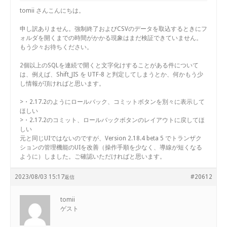
tomii さんこんにちは。
申し訳ありません。強制終了およびCSVのデータを取込するときにフ
ォルダを開くまでの時間がかかる現象はまだ検証できていません。
もう少々お待ちください。
2個以上のSQLを連続で開くと文字化けすることがある件について
は、例えば、Shift_JIS を UTF-8 と判定してしまうとか、何かもう少
し情報が頂ければと思います。
>・2.17.2のようにロールバック、コミットボタンを別々に表示して
ほしい
>・2.17.2のコミット、ロールバックボタンのレイアウトに戻してほ
しい
元と同じUIではないのですが、Version 2.18.4 beta 5 でトランザク
ションの管理機能のUIを改善（操作手順を少なく、導線が短くなる
ように）しました。ご確認いただければと思います。
2023/08/03 15:17
#20612
返信
tomii
ゲスト