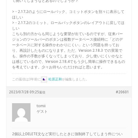
て開いてしまうなどあるのでしょうか？
>・2.17.2のようにロールバック、コミットボタンを別々に表示して
ほしい
>・2.17.2のコミット、ロールバックボタンのレイアウトに戻してほ
しい
こちら別の方からも同じような要望が出ているのですが、従来バー
ジョンのツールバーのボタンは複数データベース接続時に「どのデ
ータベースに対する操作かわかりにくい」という問題を持ってお
り、再設計したものになります。ただ、Version 2.18.3 での実装で
も、操作の手数が多くなってしまっており、少し使いにくいかなと
は感じているので、Version 2.18.4でもう少し簡単に操作できるもの
を考えています。少々お待ちいただければと思います。
この返信は3年前に
松原正和
が編集しました。
2023/07/28 09:25
#20601
返信
tomii
ゲスト
2個以上DELETE文など実行したときに強制終了してしまう件につい