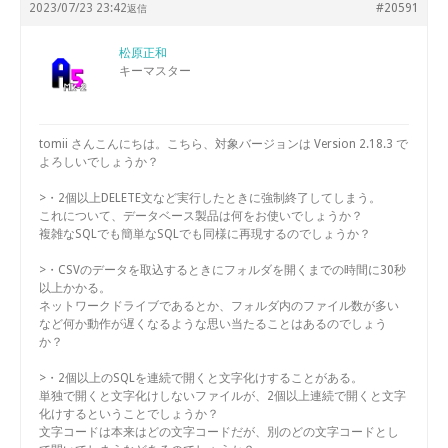
2023/07/23 23:42
#20591
返信
松原正和
キーマスター
tomii さんこんにちは。こちら、対象バージョンは Version 2.18.3 で
よろしいでしょうか？
>・2個以上DELETE文など実行したときに強制終了してしまう。
これについて、データベース製品は何をお使いでしょうか？
複雑なSQLでも簡単なSQLでも同様に再現するのでしょうか？
>・CSVのデータを取込するときにフォルダを開くまでの時間に30秒
以上かかる。
ネットワークドライブであるとか、フォルダ内のファイル数が多い
など何か動作が遅くなるような思い当たることはあるのでしょう
か？
>・2個以上のSQLを連続で開くと文字化けすることがある。
単独で開くと文字化けしないファイルが、2個以上連続で開くと文字
化けするということでしょうか？
文字コードは本来はどの文字コードだが、別のどの文字コードとし