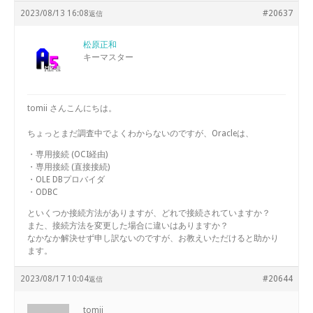
2023/08/13 16:08
#20637
返信
松原正和
キーマスター
tomii さんこんにちは。
ちょっとまだ調査中でよくわからないのですが、Oracleは、
・専用接続 (OCI経由)
・専用接続 (直接接続)
・OLE DBプロバイダ
・ODBC
といくつか接続方法がありますが、どれで接続されていますか？
また、接続方法を変更した場合に違いはありますか？
なかなか解決せず申し訳ないのですが、お教えいただけると助かり
ます。
2023/08/17 10:04
#20644
返信
tomii