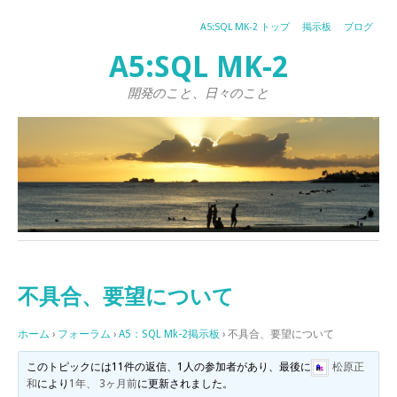
A5:SQL MK-2 トップ
掲示板
ブログ
A5:SQL MK-2
開発のこと、日々のこと
不具合、要望について
ホーム
›
フォーラム
›
A5：SQL Mk-2掲示板
›
不具合、要望について
このトピックには11件の返信、1人の参加者があり、最後に
松原正
和
により
1年、 3ヶ月前
に更新されました。