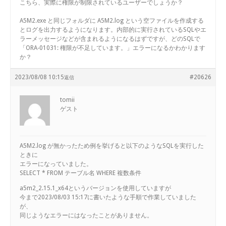
こちら、実際に権限が制限されているユーザーでしょうか？
A5M2.exe と同じフォルダに A5M2.log という空ファイルを作成する
とログを出力するようになります。内部的に実行されているSQLやエ
ラーメッセージなどが含まれるようになるはずですが、どのSQLで
「ORA-01031: 権限が不足しています。」エラーになるかわかります
か？
2023/08/08 10:15
#20626
返信
tomii
ゲスト
A5M2.log が無かったため例を挙げると以下のようなSQLを実行した
ときに
エラーになっていました。
SELECT * FROM テーブル名 WHERE 複数条件
a5m2_2.15.1_x64というバージョンを使用していますが
今まで2023/08/03 15:17に書いたような手順で作業していました
が、
同じようなエラーにはなったことがありません。