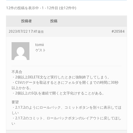
12件の投稿を表示中 - 1 - 12件目 (全12件中)
投稿者
投稿
2023/07/22 17:41
#20584
返信
tomii
ゲスト
不具合
・2個以上DELETE文など実行したときに強制終了してしまう。
・CSVのデータを取込するときにフォルダを開くまでの時間に30秒
以上かかる。
・2個以上のSQLを連続で開くと文字化けすることがある。
要望
・2.17.2のようにロールバック、コミットボタンを別々に表示してほ
しい
・2.17.2のコミット、ロールバックボタンのレイアウトに戻してほし
い