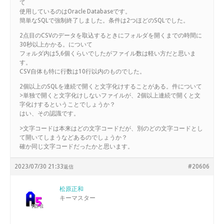
て
使用しているのはOracle Databaseです。
簡単なSQLで強制終了しました。条件は2つほどのSQLでした。
2点目のCSVのデータを取込するときにフォルダを開くまでの時間に
30秒以上かかる。について
フォルダ内は5,6個くらいでしたがファイル数は軽い方だと思いま
す。
CSV自体も特に行数は10行以内のものでした。
2個以上のSQLを連続で開くと文字化けすることがある。件について
>単独で開くと文字化けしないファイルが、2個以上連続で開くと文
字化けするということでしょうか？
はい、その認識です。
>文字コードは本来はどの文字コードだが、別のどの文字コードとし
て開いてしまうなどあるのでしょうか？
確か同じ文字コードだったかと思います。
2023/07/30 21:33
#20606
返信
松原正和
キーマスター