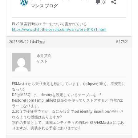
PL/SQL実行時のエラーについて書かれている
https://www.shift-the-oracle.com/oerrs/ora-01031.html
2025/05/02 14:43
#27621
返信
永井英次
ゲスト
ERMasterから乗り換えを検討しています。(eclipseが重く、不安定に
なった)
DBはMSSQLで、identityを設定しているテーブルを– *
RestoreFromTempTable疑似命令を使ってリストアすると(当然?)エ
ラーになります。
2.20.3で検証中ですが、なにか設定でset identity_insert onが発行さ
れるような機能はありますか?
別件の要望として、連関エンティティの自動生成がERMasterにはあ
りますが、実装される予定はありますか?