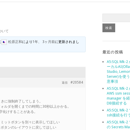
ついて
に
松原正和
により
1年、 3ヶ月前
に更新されまし
最近の投稿
A5:SQL Mk-
ーカルAI(Olla
Studio, Lemo
Server)を
意事項
#20584
返信
A5:SQL Mk-
AWS ssm sess
manager 
たときに強制終了してしまう。
DB接続する
フォルダを開くまでの時間に30秒以上かかる。
A5:SQL Mk-
文字化けすることがある。
ssh接続を行
A5:SQL Mk-2
、コミットボタンを別々に表示してほしい
の Secrets Ma
ックボタンのレイアウトに戻してほしい