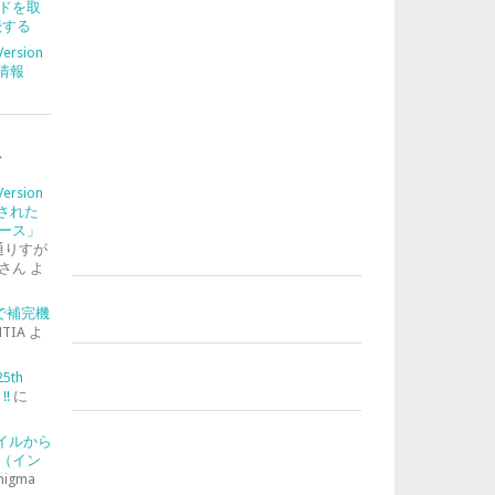
ドを取
続する
Version
合情報
ト
Version
入された
ース」
通りすが
さん
よ
-2で補完機
TIA
よ
25th
!!
に
ァイルから
（イン
nigma