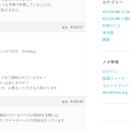
カテゴリー
に書いたような手順で作業していましたが、
がありません。
A5:SQL Mk-2 Tip
A5:SQL Mk-2
日常のこと
#20637
返信
未分類
開発
のですが、Oracleは、
メタ情報
ログイン
、どれで接続されていますか？
投稿フィード
違いはありますか？
コメントフィー
すが、お教えいただけると助かります。
WordPress.org
#20644
返信
 or 直接接続)でデータベースの登録する際には
利用)を選択してデータベースの登録を行っています。