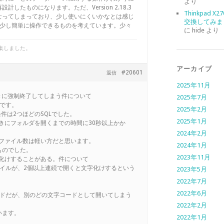
より
したものになります。ただ、Version 2.18.3
Thinkpad X
なってしまっており、少し使いにくいかなとは感じ
交換してみま
.4でもう少し簡単に操作できるものを考えています。少々
に
hide
より
集しました。
アーカイブ
#20601
返信
2025年11月
ときに強制終了してしまう件について
2025年7月
seです。
2025年2月
件は2つほどのSQLでした。
2025年1月
ときにフォルダを開くまでの時間に30秒以上かか
2024年2月
がファイル数は軽い方だと思います。
2024年1月
ものでした。
2023年11月
字化けすることがある。件について
イルが、2個以上連続で開くと文字化けするという
2023年5月
2022年7月
2022年6月
ードだが、別のどの文字コードとして開いてしまう
2022年2月
います。
2022年1月