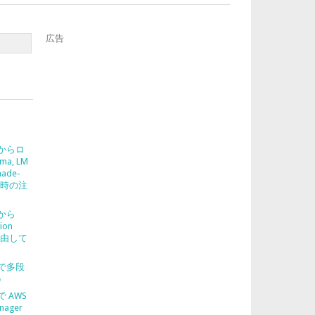
広告
2 からロ
ma, LM
nade-
使う時の注
2 から
ion
を経由して
2 で多段
う
 で AWS
nager