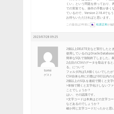
くい」という問題を持っており、再設計
での実装でも、操作の手数が多く
ているので、Version 2.18
お待ちいただければと思います。
この返信は3年前に
松原正和
が編
2023/07/28 09:25
2個以上DELETE文など実行した
使用しているのはOracle Databa
簡単なSQLで強制終了しました。条
2点目のCSVのデータを取込する
る。について
tomii
フォルダ内は5,6個くらいでした
ゲスト
CSV自体も特に行数は10行以内の
2個以上のSQLを連続で開くと文
>単独で開くと文字化けしないファ
ことでしょうか？
はい、その認識です。
>文字コードは本来はどの文字コ
などあるのでしょうか？
確か同じ文字コードだったかと思