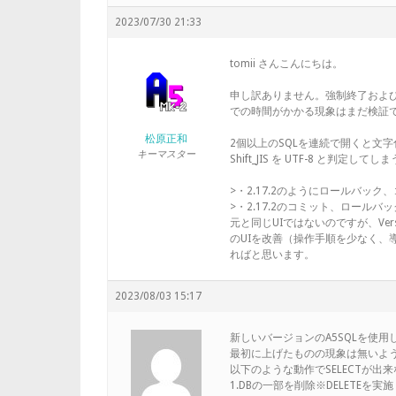
2023/07/30 21:33
tomii さんこんにちは。
申し訳ありません。強制終了および
での時間がかかる現象はまだ検証
松原正和
2個以上のSQLを連続で開くと文
キーマスター
Shift_JIS を UTF-8 と
>・2.17.2のようにロールバッ
>・2.17.2のコミット、ロール
元と同じUIではないのですが、Versio
のUIを改善（操作手順を少なく、
ればと思います。
2023/08/03 15:17
新しいバージョンのA5SQLを使用
最初に上げたものの現象は無いよ
以下のような動作でSELECTが出
1.DBの一部を削除※DELETEを実施