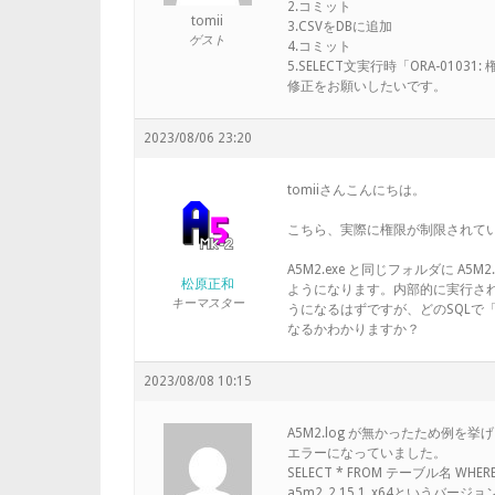
2.コミット
tomii
3.CSVをDBに追加
ゲスト
4.コミット
5.SELECT文実行時「ORA-010
修正をお願いしたいです。
2023/08/06 23:20
tomiiさんこんにちは。
こちら、実際に権限が制限されて
A5M2.exe と同じフォルダに A
松原正和
ようになります。内部的に実行され
キーマスター
うになるはずですが、どのSQLで「O
なるかわかりますか？
2023/08/08 10:15
A5M2.log が無かったため例を
エラーになっていました。
SELECT * FROM テーブル名 WHE
a5m2_2.15.1_x64というバー