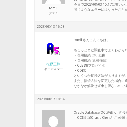
今まで2023/08/03 15:17
tomii
同じようなエラーにはなったこと
ゲスト
2023/08/13 16:08
tomii さんこんにちは。
ちょっとまだ調査中でよくわからない
・専用接続 (OCI経由)
・専用接続 (直接接続)
松原正和
・OLE DBプロバイダ
キーマスター
・ODBC
といくつか接続方法がありますが
また、接続方法を変更した場合に
なかなか解決せず申し訳ないので
2023/08/17 10:04
Oracle Database(OCI経由
「OCI経由(Oracle Client