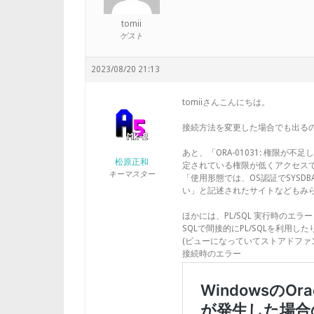
tomii
ゲスト
2023/08/20 21:13
tomiiさんこんにちは。
接続方法を変更した場合でも出る
あと、「ORA-01031: 権限が不
松原正和
定されている権限が低くアクセス
キーマスター
「使用形態では、OS認証でSYS
い」と記述されたサイトなどもみ
ほかには、PL/SQL 実行時のエ
SQLで間接的にPL/SQLを利用
(ビューになっていてストアドファ
接続時のエラー