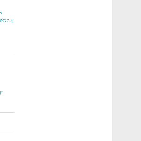
s
 開発のこと
ド