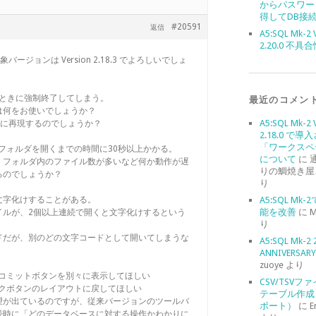
からパスワー
得してDB接
#20591
返信
A5:SQL Mk-2 
2.20.0 不具
バージョンは Version 2.18.3 でよろしいでしょ
したときに強制終了してしまう。
最近のコメン
は何をお使いでしょうか？
A5:SQL Mk-2 
同様に再現するのでしょうか？
2.18.0 で導
「ワークスペ
にフォルダを開くまでの時間に30秒以上かかる。
について
に
、フォルダ内のファイル数が多いなど何か動作が遅
りの鯛焼き屋
るのでしょうか？
り
と文字化けすることがある。
A5:SQL Mk
能を改善
に
M
イルが、2個以上連続で開くと文字化けするという
り
ドだが、別のどの文字コードとして開いてしまうな
A5:SQL Mk-2 
ANNIVERSARY 
zuoye
より
ク、コミットボタンを別々に表示してほしい
CSV/TSVフ
バックボタンのレイアウトに戻してほしい
テーブル作成
望が出ているのですが、従来バージョンのツールバ
ポート）
に
E
続時に「どのデータベースに対する操作かわかりに