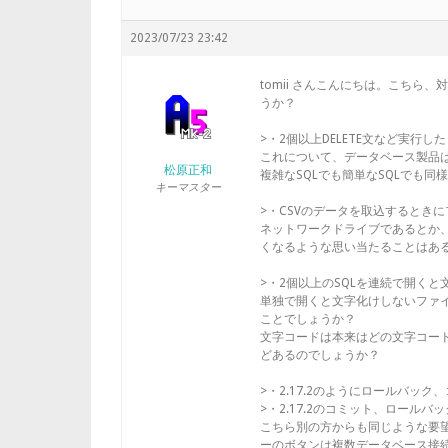
2023/07/23 23:42
tomii さんこんにちは。こちら、対象
うか？
>・2個以上DELETE文など実行
これについて、データベース製品
松原正和
複雑なSQLでも簡単なSQLでも
キーマスター
>・CSVのデータを取込するとき
ネットワークドライブであるとか
くなるような思い当たることはあ
>・2個以上のSQLを連続で開く
単独で開くと文字化けしないファ
ことでしょうか？
文字コードは本来はどの文字コー
どあるのでしょうか？
>・2.17.2のようにロールバッ
>・2.17.2のコミット、ロール
こちら別の方からも同じような要
ーのボタンは複数データベース接