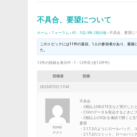
不具合、要望について
ホーム
›
フォーラム
›
A5：SQL Mk-2掲示板
›
不具合、要望に
このトピックには11件の返信、1人の参加者があり、最後
た。
12件の投稿を表示中 - 1 - 12件目 (全12件中)
投稿者
投稿
2023/07/22 17:41
不具合
・2個以上DELETE文など実行し
・CSVのデータを取込するときに
・2個以上のSQLを連続で開くと
要望
tomii
・2.17.2のようにロールバック
ゲスト
・2.17.2のコミット、ロールバ