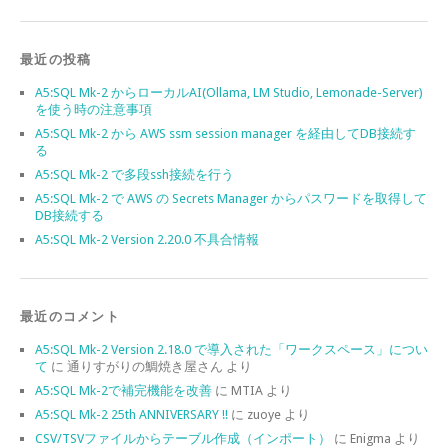
最近の投稿
A5:SQL Mk-2 からローカルAI(Ollama, LM Studio, Lemonade-Server)
を使う時の注意事項
A5:SQL Mk-2 から AWS ssm session manager を経由してDB接続す
る
A5:SQL Mk-2 で多段ssh接続を行う
A5:SQL Mk-2 で AWS の Secrets Manager からパスワードを取得して
DB接続する
A5:SQL Mk-2 Version 2.20.0 不具合情報
最近のコメント
A5:SQL Mk-2 Version 2.18.0 で導入された「ワークスペース」につい
て
に
通りすがりの鯛焼き屋さん
より
A5:SQL Mk-2で補完機能を改善
に
MTIA
より
A5:SQL Mk-2 25th ANNIVERSARY !!
に
zuoye
より
CSV/TSVファイルからテーブル作成（インポート）
に
Enigma
より