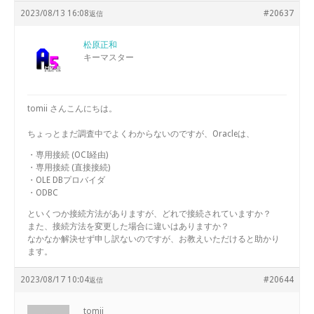
2023/08/13 16:08
#20637
返信
松原正和
キーマスター
tomii さんこんにちは。
ちょっとまだ調査中でよくわからないのですが、Oracleは、
・専用接続 (OCI経由)
・専用接続 (直接接続)
・OLE DBプロバイダ
・ODBC
といくつか接続方法がありますが、どれで接続されていますか？
また、接続方法を変更した場合に違いはありますか？
なかなか解決せず申し訳ないのですが、お教えいただけると助かり
ます。
2023/08/17 10:04
#20644
返信
tomii