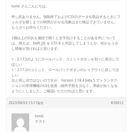
tomii さんこんにちは。
申し訳ありません。強制終了およびCSVのデータを取込するときにフ
ォルダを開くまでの時間がかかる現象はまだ検証できていません。
もう少々お待ちください。
2個以上のSQLを連続で開くと文字化けすることがある件について
は、例えば、Shift_JIS を UTF-8 と判定してしまうとか、何かもう少
し情報が頂ければと思います。
>・2.17.2のようにロールバック、コミットボタンを別々に表示して
ほしい
>・2.17.2のコミット、ロールバックボタンのレイアウトに戻してほ
しい
元と同じUIではないのですが、Version 2.18.4 beta 5 でトランザク
ションの管理機能のUIを改善（操作手順を少なく、導線が短くなる
ように）しました。ご確認いただければと思います。
2023/08/03 15:17
#20612
返信
tomii
ゲスト