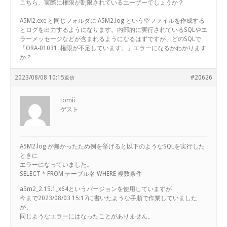
こちら、実際に権限が制限されているユーザーでしょうか？
A5M2.exe と同じフォルダに A5M2.log という空ファイルを作成する
とログを出力するようになります。内部的に実行されているSQLやエ
ラーメッセージなどが含まれるようになるはずですが、どのSQLで
「ORA-01031: 権限が不足しています。」エラーになるかわかります
か？
2023/08/08 10:15
#20626
返信
tomii
ゲスト
A5M2.log が無かったため例を挙げると以下のようなSQLを実行した
ときに
エラーになっていました。
SELECT * FROM テーブル名 WHERE 複数条件
a5m2_2.15.1_x64というバージョンを使用していますが
今まで2023/08/03 15:17に書いたような手順で作業していました
が、
同じようなエラーにはなったことがありません。