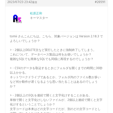
2023/07/23 23:42
#20591
返信
松原正和
キーマスター
tomii さんこんにちは。こちら、対象バージョンは Version 2.18.3 で
よろしいでしょうか？
>・2個以上DELETE文など実行したときに強制終了してしまう。
これについて、データベース製品は何をお使いでしょうか？
複雑なSQLでも簡単なSQLでも同様に再現するのでしょうか？
>・CSVのデータを取込するときにフォルダを開くまでの時間に30秒
以上かかる。
ネットワークドライブであるとか、フォルダ内のファイル数が多い
など何か動作が遅くなるような思い当たることはあるのでしょう
か？
>・2個以上のSQLを連続で開くと文字化けすることがある。
単独で開くと文字化けしないファイルが、2個以上連続で開くと文字
化けするということでしょうか？
文字コードは本来はどの文字コードだが、別のどの文字コードとし