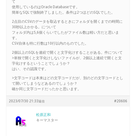
て
使用しているのはOracle Databaseです。
簡単なSQLで強制終了しました。条件は2つほどのSQLでした。
2点目のCSVのデータを取込するときにフォルダを開くまでの時間に
30秒以上かかる。について
フォルダ内は5,6個くらいでしたがファイル数は軽い方だと思いま
す。
CSV自体も特に行数は10行以内のものでした。
2個以上のSQLを連続で開くと文字化けすることがある。件について
>単独で開くと文字化けしないファイルが、2個以上連続で開くと文
字化けするということでしょうか？
はい、その認識です。
>文字コードは本来はどの文字コードだが、別のどの文字コードとし
て開いてしまうなどあるのでしょうか？
確か同じ文字コードだったかと思います。
2023/07/30 21:33
#20606
返信
松原正和
キーマスター