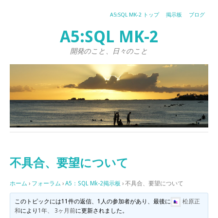
A5:SQL MK-2 トップ
掲示板
ブログ
A5:SQL MK-2
開発のこと、日々のこと
不具合、要望について
ホーム
›
フォーラム
›
A5：SQL Mk-2掲示板
›
不具合、要望について
このトピックには11件の返信、1人の参加者があり、最後に
松原正
和
により
1年、 3ヶ月前
に更新されました。