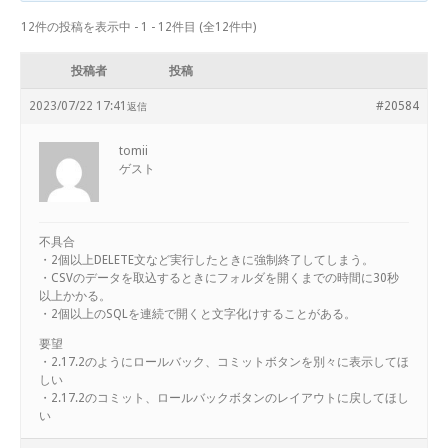
12件の投稿を表示中 - 1 - 12件目 (全12件中)
投稿者
投稿
2023/07/22 17:41
#20584
返信
tomii
ゲスト
不具合
・2個以上DELETE文など実行したときに強制終了してしまう。
・CSVのデータを取込するときにフォルダを開くまでの時間に30秒
以上かかる。
・2個以上のSQLを連続で開くと文字化けすることがある。
要望
・2.17.2のようにロールバック、コミットボタンを別々に表示してほ
しい
・2.17.2のコミット、ロールバックボタンのレイアウトに戻してほし
い