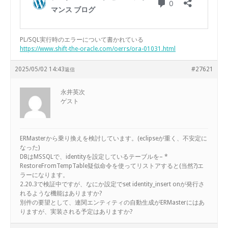
PL/SQL実行時のエラーについて書かれている
https://www.shift-the-oracle.com/oerrs/ora-01031.html
2025/05/02 14:43
#27621
返信
永井英次
ゲスト
ERMasterから乗り換えを検討しています。(eclipseが重く、不安定に
なった)
DBはMSSQLで、identityを設定しているテーブルを– *
RestoreFromTempTable疑似命令を使ってリストアすると(当然?)エ
ラーになります。
2.20.3で検証中ですが、なにか設定でset identity_insert onが発行さ
れるような機能はありますか?
別件の要望として、連関エンティティの自動生成がERMasterにはあ
りますが、実装される予定はありますか?