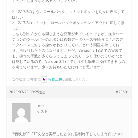
て開いてしまうなどあるのでしょうか？
>・2.17.2のようにロールバック、コミットボタンを別々に表示して
ほしい
>・2.17.2のコミット、ロールバックボタンのレイアウトに戻してほ
しい
こちら別の方からも同じような要望が出ているのですが、従来バー
ジョンのツールバーのボタンは複数データベース接続時に「どのデ
ータベースに対する操作かわかりにくい」という問題を持ってお
り、再設計したものになります。ただ、Version 2.18.3 での実装で
も、操作の手数が多くなってしまっており、少し使いにくいかなと
は感じているので、Version 2.18.4でもう少し簡単に操作できるもの
を考えています。少々お待ちいただければと思います。
この返信は3年前に
松原正和
が編集しました。
2023/07/28 09:25
#20601
返信
tomii
ゲスト
2個以上DELETE文など実行したときに強制終了してしまう件につい