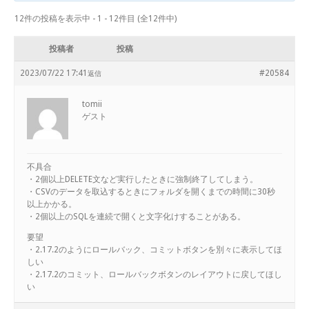
12件の投稿を表示中 - 1 - 12件目 (全12件中)
投稿者
投稿
2023/07/22 17:41
#20584
返信
tomii
ゲスト
不具合
・2個以上DELETE文など実行したときに強制終了してしまう。
・CSVのデータを取込するときにフォルダを開くまでの時間に30秒
以上かかる。
・2個以上のSQLを連続で開くと文字化けすることがある。
要望
・2.17.2のようにロールバック、コミットボタンを別々に表示してほ
しい
・2.17.2のコミット、ロールバックボタンのレイアウトに戻してほし
い