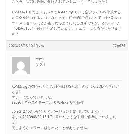
こちら、実際に権限が制限されているユーザーでしょうか？
A5M2.exe と同じフォルダに A5M2.log という空ファイルを作成する
とログを出力するようになります。内部的に実行されているSQLやエ
ラーメッセージなどが含まれるようになるはずですが、どのSQLで
「ORA-01031: 権限が不足しています。」エラーになるかわかります
か？
2023/08/08 10:15
#20626
返信
tomii
ゲスト
A5M2.log が無かったため例を挙げると以下のようなSQLを実行した
ときに
エラーになっていました。
SELECT * FROM テーブル名 WHERE 複数条件
a5m2_2.15.1_x64というバージョンを使用していますが
今まで2023/08/03 15:17に書いたような手順で作業していました
が、
同じようなエラーにはなったことがありません。