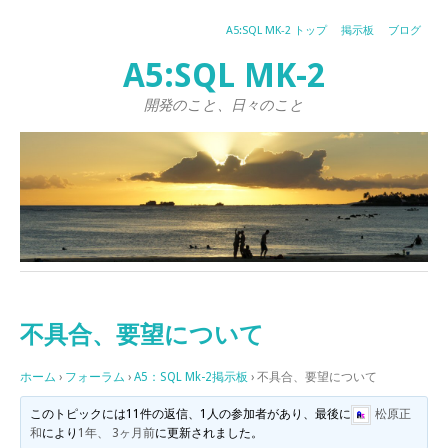
A5:SQL MK-2 トップ
掲示板
ブログ
A5:SQL MK-2
開発のこと、日々のこと
不具合、要望について
ホーム
›
フォーラム
›
A5：SQL Mk-2掲示板
›
不具合、要望について
このトピックには11件の返信、1人の参加者があり、最後に
松原正
和
により
1年、 3ヶ月前
に更新されました。