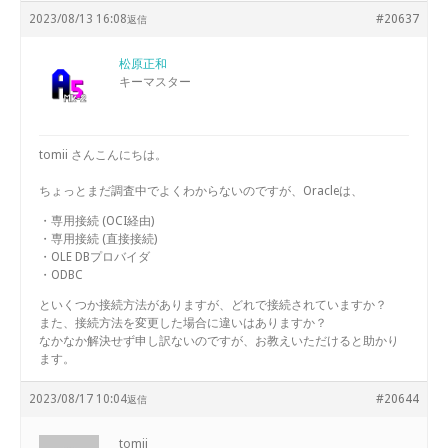
2023/08/13 16:08
#20637
返信
松原正和
キーマスター
tomii さんこんにちは。
ちょっとまだ調査中でよくわからないのですが、Oracleは、
・専用接続 (OCI経由)
・専用接続 (直接接続)
・OLE DBプロバイダ
・ODBC
といくつか接続方法がありますが、どれで接続されていますか？
また、接続方法を変更した場合に違いはありますか？
なかなか解決せず申し訳ないのですが、お教えいただけると助かり
ます。
2023/08/17 10:04
#20644
返信
tomii