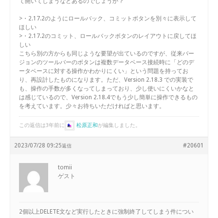
て開いてしまうなどあるのでしょうか？
>・2.17.2のようにロールバック、コミットボタンを別々に表示して
ほしい
>・2.17.2のコミット、ロールバックボタンのレイアウトに戻してほ
しい
こちら別の方からも同じような要望が出ているのですが、従来バー
ジョンのツールバーのボタンは複数データベース接続時に「どのデ
ータベースに対する操作かわかりにくい」という問題を持ってお
り、再設計したものになります。ただ、Version 2.18.3 での実装で
も、操作の手数が多くなってしまっており、少し使いにくいかなと
は感じているので、Version 2.18.4でもう少し簡単に操作できるもの
を考えています。少々お待ちいただければと思います。
この返信は3年前に
松原正和
が編集しました。
2023/07/28 09:25
#20601
返信
tomii
ゲスト
2個以上DELETE文など実行したときに強制終了してしまう件につい