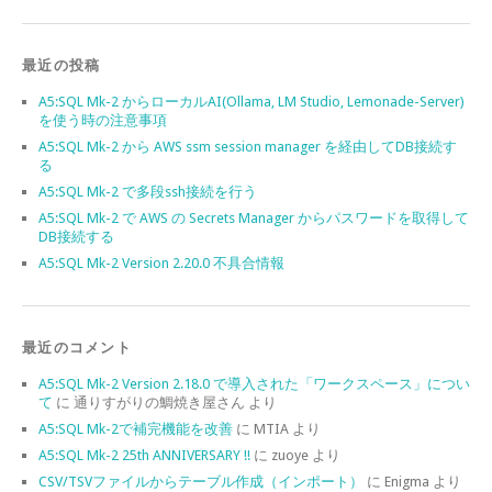
最近の投稿
A5:SQL Mk-2 からローカルAI(Ollama, LM Studio, Lemonade-Server)
を使う時の注意事項
A5:SQL Mk-2 から AWS ssm session manager を経由してDB接続す
る
A5:SQL Mk-2 で多段ssh接続を行う
A5:SQL Mk-2 で AWS の Secrets Manager からパスワードを取得して
DB接続する
A5:SQL Mk-2 Version 2.20.0 不具合情報
最近のコメント
A5:SQL Mk-2 Version 2.18.0 で導入された「ワークスペース」につい
て
に
通りすがりの鯛焼き屋さん
より
A5:SQL Mk-2で補完機能を改善
に
MTIA
より
A5:SQL Mk-2 25th ANNIVERSARY !!
に
zuoye
より
CSV/TSVファイルからテーブル作成（インポート）
に
Enigma
より