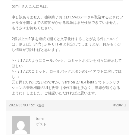
tomii さんこんにちは。
申し訳ありません。強制終了およびCSVのデータを取込するときにフ
ォルダを開くまでの時間がかかる現象はまだ検証できていません。
もう少々お待ちください。
2個以上のSQLを連続で開くと文字化けすることがある件について
は、例えば、Shift_JIS を UTF-8 と判定してしまうとか、何かもう少
し情報が頂ければと思います。
>・2.17.2のようにロールバック、コミットボタンを別々に表示して
ほしい
>・2.17.2のコミット、ロールバックボタンのレイアウトに戻してほ
しい
元と同じUIではないのですが、Version 2.18.4 beta 5 でトランザク
ションの管理機能のUIを改善（操作手順を少なく、導線が短くなる
ように）しました。ご確認いただければと思います。
2023/08/03 15:17
#20612
返信
tomii
ゲスト