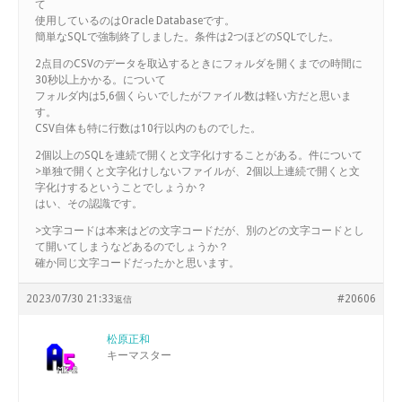
て
使用しているのはOracle Databaseです。
簡単なSQLで強制終了しました。条件は2つほどのSQLでした。
2点目のCSVのデータを取込するときにフォルダを開くまでの時間に
30秒以上かかる。について
フォルダ内は5,6個くらいでしたがファイル数は軽い方だと思いま
す。
CSV自体も特に行数は10行以内のものでした。
2個以上のSQLを連続で開くと文字化けすることがある。件について
>単独で開くと文字化けしないファイルが、2個以上連続で開くと文
字化けするということでしょうか？
はい、その認識です。
>文字コードは本来はどの文字コードだが、別のどの文字コードとし
て開いてしまうなどあるのでしょうか？
確か同じ文字コードだったかと思います。
2023/07/30 21:33
#20606
返信
松原正和
キーマスター