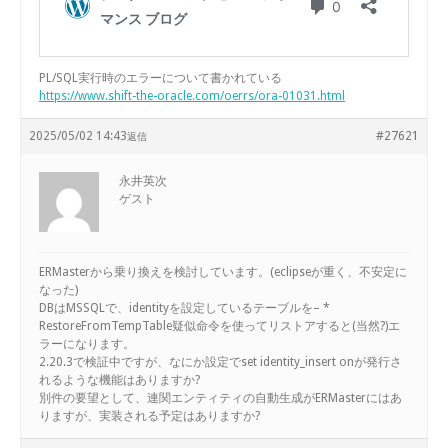
PL/SQL実行時のエラーについて書かれている
https://www.shift-the-oracle.com/oerrs/ora-01031.html
2025/05/02 14:43
#27621
返信
永井英次
ゲスト
ERMasterから乗り換えを検討しています。(eclipseが重く、不安定に
なった)
DBはMSSQLで、identityを設定しているテーブルを– *
RestoreFromTempTable疑似命令を使ってリストアすると(当然?)エ
ラーになります。
2.20.3で検証中ですが、なにか設定でset identity_insert onが発行さ
れるような機能はありますか?
別件の要望として、連関エンティティの自動生成がERMasterにはあ
りますが、実装される予定はありますか?