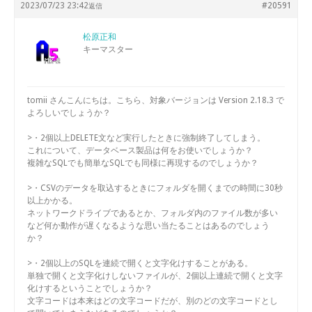
2023/07/23 23:42
#20591
返信
松原正和
キーマスター
tomii さんこんにちは。こちら、対象バージョンは Version 2.18.3 で
よろしいでしょうか？
>・2個以上DELETE文など実行したときに強制終了してしまう。
これについて、データベース製品は何をお使いでしょうか？
複雑なSQLでも簡単なSQLでも同様に再現するのでしょうか？
>・CSVのデータを取込するときにフォルダを開くまでの時間に30秒
以上かかる。
ネットワークドライブであるとか、フォルダ内のファイル数が多い
など何か動作が遅くなるような思い当たることはあるのでしょう
か？
>・2個以上のSQLを連続で開くと文字化けすることがある。
単独で開くと文字化けしないファイルが、2個以上連続で開くと文字
化けするということでしょうか？
文字コードは本来はどの文字コードだが、別のどの文字コードとし