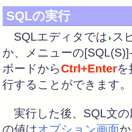
SQLの実行
SQLエディタでは
ス
か、メニューの[SQL(S)
ボードから
Ctrl+Enter
を
行することができます。
実行した後、SQL文の
の値は
オプション画面
か