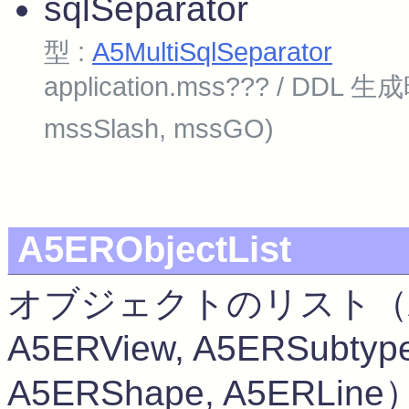
sqlSeparator
型 :
A5MultiSqlSeparator
application.mss??? / DD
mssSlash, mssGO)
A5ERObjectList
オブジェクトのリスト（A5EREn
A5ERView, A5ERSubtyp
A5ERShape, A5ERLine