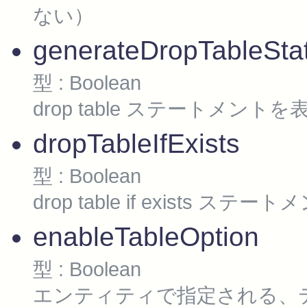
ない）
generateDropTableSta
型 : Boolean
drop table ステートメント
dropTableIfExists
型 : Boolean
drop table if exists
enableTableOption
型 : Boolean
エンティティで指定される、