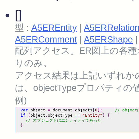
[]
型 :
A5EREntity
|
A5ERRelatio
A5ERComment
|
A5ERShape
配列アクセス。ER図上の各
りのみ。
アクセス結果は上記いずれか
は、objectTypeプロパティ
例)
var
 object 
=
 document
.
objects
[
0
];
// object
if
(
object
.
objectType 
==
"Entity"
)
{
// オブジェクトはエンティティであった
}