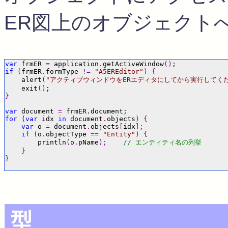
ER図上のオブジェクト
var
 frmER 
=
 application
.
getActiveWindow
()
if
(
frmER
.
formType 
!=
"A5EREditor"
)
{
    alert
(
"アクティブウィンドウをERエディタにしてから実行してく
    exit
()
}
var
 document 
=
for
 (
var
 idx 
in
 document
.
objects
)
{
var
 o 
=
 document
.
objects
[
idx
];
if
(
o
.
objectType 
==
"Entity"
)
{
        println
(
o
.
pName
);
// エンティティ名の列挙
}
}
型