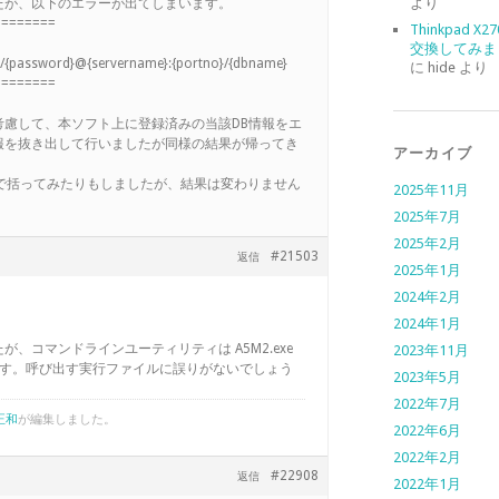
より
たが、以下のエラーが出てしまいます。
========
Thinkpad X
交換してみま
/{password}@{servername}:{portno}/{dbname}
に
hide
より
========
考慮して、本ソフト上に登録済みの当該DB情報をエ
報を抜き出して行いましたが同様の結果が帰ってき
アーカイブ
rd}を””で括ってみたりもしましたが、結果は変わりません
2025年11月
2025年7月
2025年2月
#21503
返信
2025年1月
2024年2月
2024年1月
、コマンドラインユーティリティは A5M2.exe
2023年11月
のはずです。呼び出す実行ファイルに誤りがないでしょう
2023年5月
2022年7月
正和
が編集しました。
2022年6月
2022年2月
#22908
返信
2022年1月