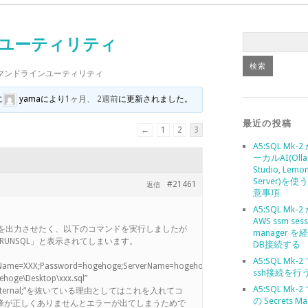
インユーティリティ
-2 コマンドラインユーティリティ
に
yama
により
1ヶ月、 2週前
に更新されました。
最近の投稿
←
1
2
3
A5:SQL Mk-
ーカルAI(Olla
Studio, Lemo
Server)を
#21461
返信
意事項
A5:SQL Mk-
AWS ssm sess
イルを出力させたく、以下のコマンドを実行しましたが
manager 
RUNSQL」と表示されてしまいます。
DB接続する
A5:SQL Mk-
rName=XXX;Password=hogehoge;ServerName=hogehoge;Port=5432;Database=ho
ssh接続を行
ehoge\Desktop\xxx.sql”
A5:SQL Mk-2
ype=Internal;”を抜いている理由としてはこれを入れてコ
の Secrets Ma
t以降が正しくありませんとエラーが出てしまうためで