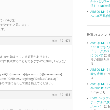
からパスワー
得してDB接
A5:SQL Mk-2 
2.20.0 不具
マンドを実行
ただけたらと思います。
ます。
最近のコメン
#21471
返信
A5:SQL Mk-2 
2.18.0 で導
「ワークスペ
について
に
ect=から始まっている必要があります。
りの鯛焼き屋
字列で接続することもできますのでお試しいただけ
り
A5:SQL Mk
能を改善
に
M
greSQL:{username}/{password}@{servername}:
り
Name=”C:\Users\hogehoge\Desktop\xxx.sql”
ご自身の環境に合わせて書き換えてください。
A5:SQL Mk-2 
ANNIVERSARY 
zuoye
より
#21495
返信
CSV/TSVフ
テーブル作成
ポート）
に
E