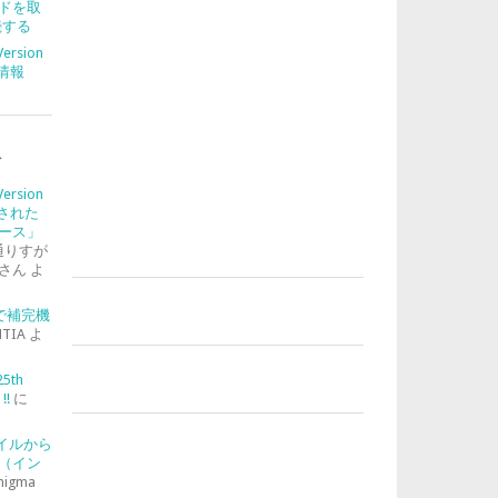
ドを取
続する
Version
合情報
ト
Version
入された
ース」
通りすが
さん
よ
-2で補完機
TIA
よ
25th
!!
に
ァイルから
（イン
nigma