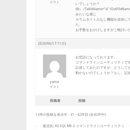
ゲスト
いでしょうか？
例） /TableName=”a” /OutFileName=
みたいな感じ
カラムタイトルなし機能を追加し
た。
お手数をおかけしますがご検討い
2026/06/17 11:53
お世話になっております。
コマンドラインユーティリティですが
記述してみたのですが、どうして
動かないのでしょうか？もし、記
yama
ゲスト
投稿者
投稿
12件の投稿を表示中 - 31 - 42件目 (全42件中)
返信先: A5:SQL Mk-2 コマンドラインユーティリティ