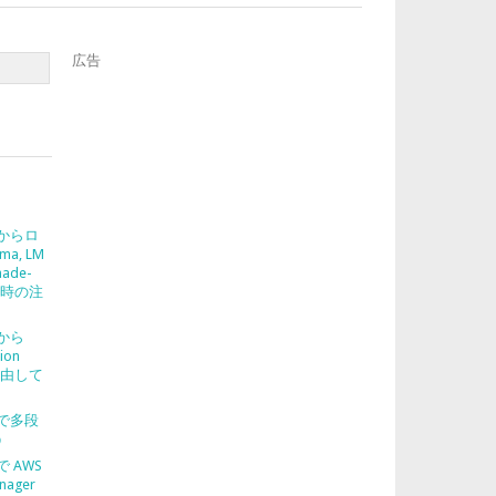
広告
2 からロ
ma, LM
nade-
使う時の注
2 から
ion
を経由して
2 で多段
gehoge”
う
 で AWS
nager