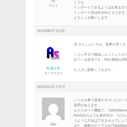
cb
くても
ゲスト
インポートできるようは出来るの
インポート先はAccessとなります
よろしくお願いします。
2025/08/17 23:39
cb さんこんにちは。返事が遅く
こちら手元で確認しようとしたの
めている状況です。DBの種類は関
松原正和
もう少し調査してみます。
キーマスター
2026/02/25 17:13
いつも仕事で使用させていただい
質問があります。
エクスポート機能で、TablenNa
RunSQLのような条件式や、カラ
うような方法はできませんでしょ
oku
また、複数のテーブルを/TableNam