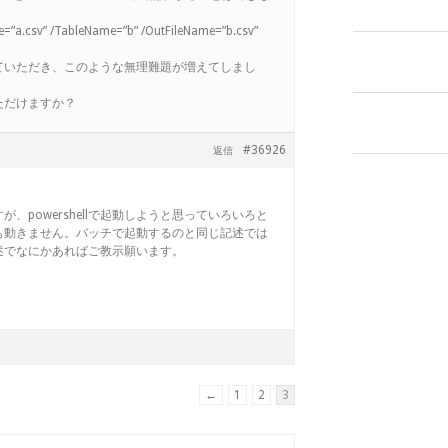
”a.csv” /TableName=”b” /OutFileName=”b.csv”
ていただき、このような無理難題が増えてしまし
ただけますか？
#36926
返信
、powershellで起動しようと思っていろいろと
も動きません。バッチで起動するのと同じ記述では
述でなにかあればご教示願います。
←
1
2
3