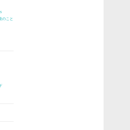
s
 開発のこと
ド