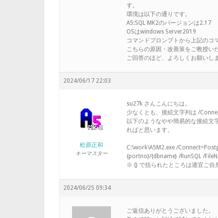
す。
環境は以下の通りです。
A5:SQL MK2のバージョンは2.17
OSはwindows Server2019
コマンドプロンプトから上記のコ
こちらの原因・改善策をご教授い
ご回答のほど、よろしくお願いし
2024/06/17 22:03
su27k さんこんにちは。
少なくとも、接続文字列は /Conn
以下のようなやや簡易的な接続文
ればと思います。
松原正和
C:\work\A5M2.exe /Connect=Post
キーマスター
{portno}/{dbname} /RunSQL /File
※ {} で括られたところは適宜
2024/06/25 09:34
ご返信ありがとうございました。