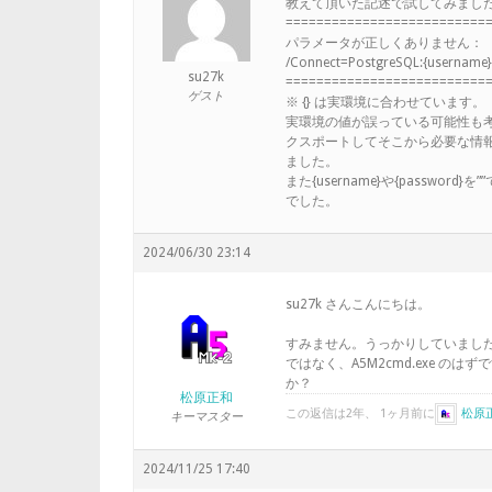
教えて頂いた記述で試してみまし
==========================
パラメータが正しくありません：
/Connect=PostgreSQL:{username}
su27k
==========================
ゲスト
※ {} は実環境に合わせています。
実環境の値が誤っている可能性も
クスポートしてそこから必要な情
ました。
また{username}や{passwo
でした。
2024/06/30 23:14
su27k さんこんにちは。
すみません。うっかりしていましたが
ではなく、A5M2cmd.exe 
か？
松原正和
この返信は2年、 1ヶ月前に
松原
キーマスター
2024/11/25 17:40