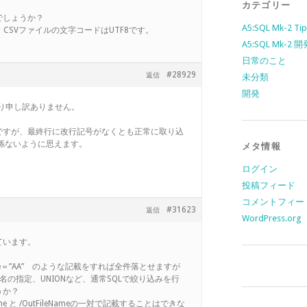
カテゴリー
でしょうか？
A5:SQL Mk-2 Tip
。CSVファイルの文字コードはUTF8です。
A5:SQL Mk-2
日常のこと
#28929
返信
未分類
開発
なり申し訳ありません。
ですが、最終行に改行記号がなくとも正常に取り込
係ないように思えます。
メタ情報
ログイン
投稿フィード
コメントフィー
#31623
返信
WordPress.org
ています。
me＝”AA” のような記載をすれば全件落とせますが
ム名の指定、UNIONなど、通常SQLで絞り込みを行
うか？
e と /OutFileNameの一対で記載することはできな