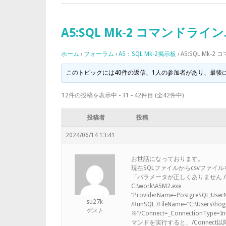
A5:SQL Mk-2 コマンドラ
ホーム
›
フォーラム
›
A5：SQL Mk-2掲示板
›
A5:SQL Mk
このトピックには40件の返信、1人の参加者があり、最後
12件の投稿を表示中 - 31 - 42件目 (全42件中)
投稿者
投稿
2024/06/14 13:41
お世話になっております。
現在SQLファイルからcsvファ
「パラメータが正しくありません /
C:\work\A5M2.exe
“ProviderName=PostgreSQL;Use
su27k
/RunSQL /FileName=”C:\Users\hog
ゲスト
※”/Connect=_ConnectionT
マンドを実行すると、/Connec