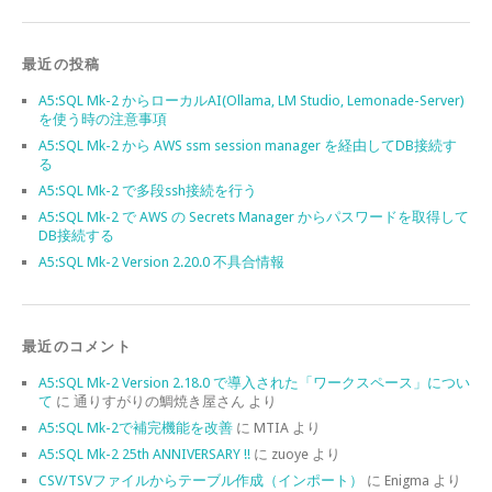
最近の投稿
A5:SQL Mk-2 からローカルAI(Ollama, LM Studio, Lemonade-Server)
を使う時の注意事項
A5:SQL Mk-2 から AWS ssm session manager を経由してDB接続す
る
A5:SQL Mk-2 で多段ssh接続を行う
A5:SQL Mk-2 で AWS の Secrets Manager からパスワードを取得して
DB接続する
A5:SQL Mk-2 Version 2.20.0 不具合情報
最近のコメント
A5:SQL Mk-2 Version 2.18.0 で導入された「ワークスペース」につい
て
に
通りすがりの鯛焼き屋さん
より
A5:SQL Mk-2で補完機能を改善
に
MTIA
より
A5:SQL Mk-2 25th ANNIVERSARY !!
に
zuoye
より
CSV/TSVファイルからテーブル作成（インポート）
に
Enigma
より