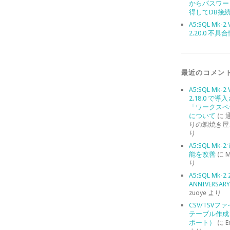
からパスワー
得してDB接
A5:SQL Mk-2 
2.20.0 不具
最近のコメン
A5:SQL Mk-2 
2.18.0 で導
「ワークスペ
について
に
りの鯛焼き屋
り
A5:SQL Mk
能を改善
に
M
り
A5:SQL Mk-2 
ANNIVERSARY 
zuoye
より
CSV/TSVフ
テーブル作成
ポート）
に
E