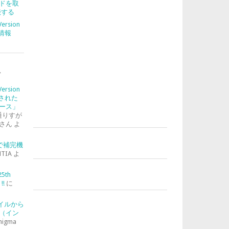
ドを取
続する
Version
合情報
ト
Version
入された
ース」
通りすが
さん
よ
-2で補完機
TIA
よ
25th
!!
に
ァイルから
（イン
nigma