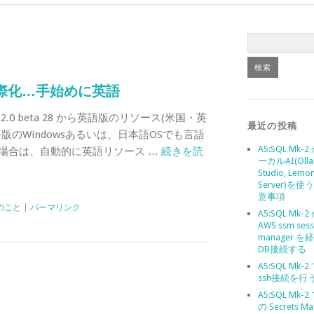
2の国際化…手始めに英語
n 2.12.0 beta 28 から英語版のリソース(米国・英
最近の投稿
版のWindowsあるいは、日本語OSでも言語
A5:SQL Mk-
場合は、自動的に英語リソース …
続きを読
ーカルAI(Olla
Studio, Lemo
Server)を
意事項
発のこと
|
パーマリンク
A5:SQL Mk-
AWS ssm sess
manager 
DB接続する
A5:SQL Mk-
ssh接続を行
A5:SQL Mk-2
の Secrets Ma