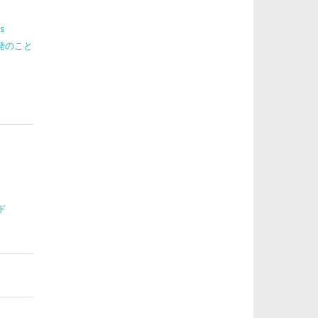
s
 開発のこと
ド