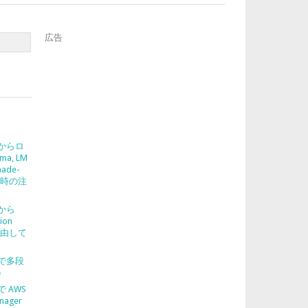
広告
2 からロ
ma, LM
nade-
使う時の注
2 から
ion
を経由して
2 で多段
う
 で AWS
nager