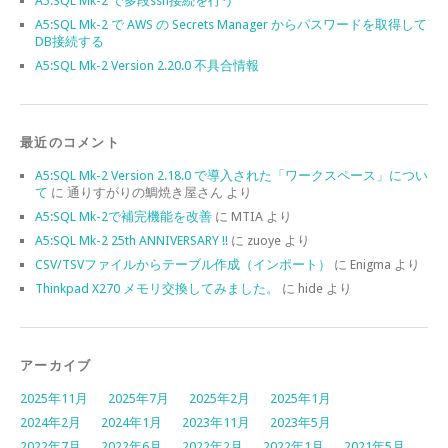
A5:SQL Mk-2 で多段ssh接続を行う
A5:SQL Mk-2 で AWS の Secrets Manager からパスワードを取得して
DB接続する
A5:SQL Mk-2 Version 2.20.0 不具合情報
最近のコメント
A5:SQL Mk-2 Version 2.18.0 で導入された「ワークスペース」につい
て
に
通りすがりの鯛焼き屋さん
より
A5:SQL Mk-2で補完機能を改善
に
MTIA
より
A5:SQL Mk-2 25th ANNIVERSARY !!
に
zuoye
より
CSV/TSVファイルからテーブル作成（インポート）
に
Enigma
より
Thinkpad X270 メモリ交換してみました。
に
hide
より
アーカイブ
2025年11月
2025年7月
2025年2月
2025年1月
2024年2月
2024年1月
2023年11月
2023年5月
2022年7月
2022年6月
2022年2月
2022年1月
2021年5月