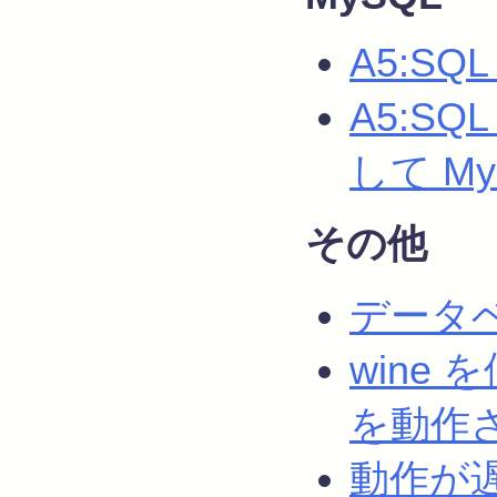
A5:SQ
A5:SQ
して M
その他
データ
wine を
を動作
動作が