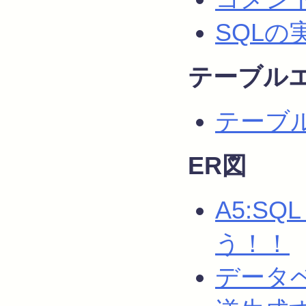
SQLの
テーブル
テーブ
ER図
A5:SQ
う！！
データベー