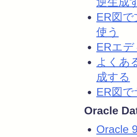
逆生成
ER図
使う
ERエ
よくあ
成する
ER図
Oracle Da
Oracle