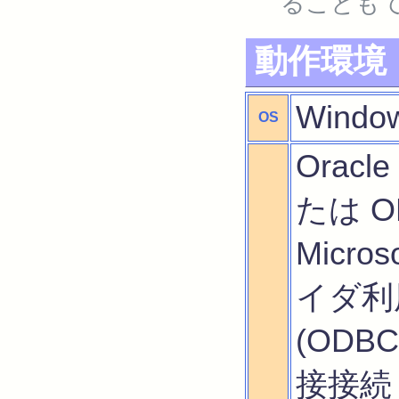
ることも
動作環境
Windo
OS
Orac
たは O
Micro
イダ利用
(ODB
接接続 