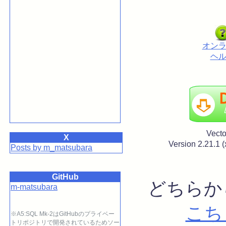
オン
ヘ
Vec
X
Version 2.21
Posts by m_matsubara
GitHub
どちらか
m-matsubara
こち
※A5:SQL Mk-2はGitHubのプライベー
トリポジトリで開発されているためソー