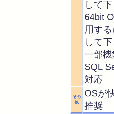
して下
64bi
用するに
して下
一部機能は
SQL S
対応
OSが
その
他
推奨