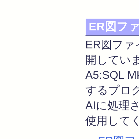
ER図フ
ER図フ
開してい
A5:SQL
するプロ
AIに処
使用して