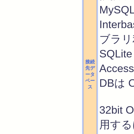
MySQ
Inter
ブラリ
SQLite 
接続
Acce
先デ
ータ
DBは O
ベー
ス
32bi
用するに