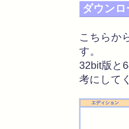
ダウンロ
こちらか
す。
32bit版
考にして
エディション