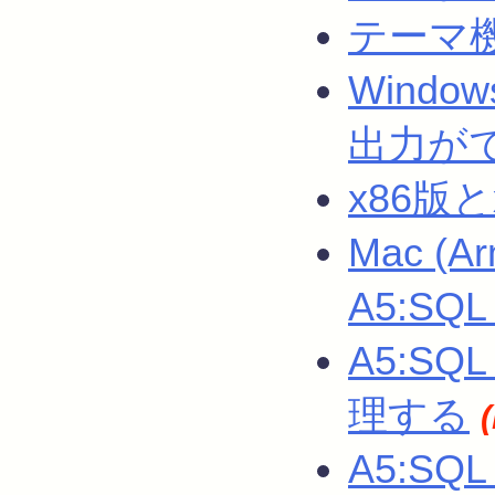
テーマ
Windows
出力が
x86版
Mac (
A5:S
A5:S
理する
A5:SQL