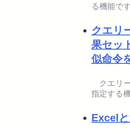
る機能で
クエリ
果セッ
似命令
クエリー
指定する
Exce