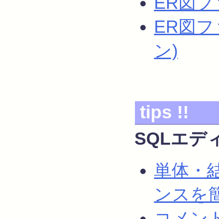
ER図フ
ER図
ン)
tips !!
SQLエデ
単体・
ンスを
コメン