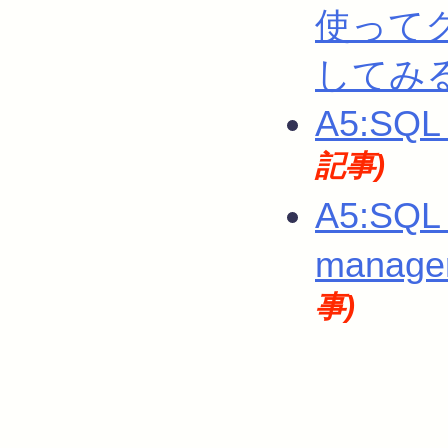
使って
してみ
A5:SQ
記事)
A5:SQL
mana
事)