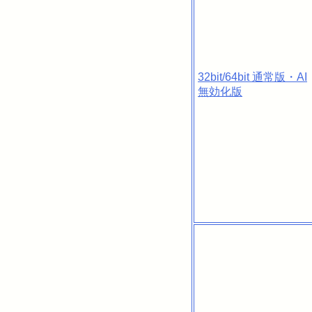
32bit/64bit 通常版・AI
無効化版