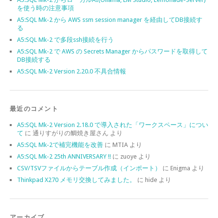
を使う時の注意事項
A5:SQL Mk-2 から AWS ssm session manager を経由してDB接続す
る
A5:SQL Mk-2 で多段ssh接続を行う
A5:SQL Mk-2 で AWS の Secrets Manager からパスワードを取得して
DB接続する
A5:SQL Mk-2 Version 2.20.0 不具合情報
最近のコメント
A5:SQL Mk-2 Version 2.18.0 で導入された「ワークスペース」につい
て
に
通りすがりの鯛焼き屋さん
より
A5:SQL Mk-2で補完機能を改善
に
MTIA
より
A5:SQL Mk-2 25th ANNIVERSARY !!
に
zuoye
より
CSV/TSVファイルからテーブル作成（インポート）
に
Enigma
より
Thinkpad X270 メモリ交換してみました。
に
hide
より
アーカイブ