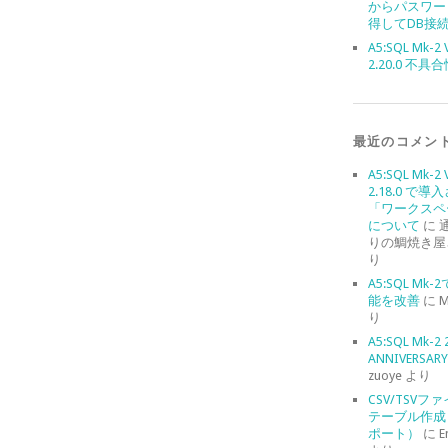
からパスワー
得してDB接
A5:SQL Mk-2 
2.20.0 不具
最近のコメン
A5:SQL Mk-2 
2.18.0 で導
「ワークスペ
について
に
りの鯛焼き屋
り
A5:SQL Mk
能を改善
に
M
り
A5:SQL Mk-2 
ANNIVERSARY 
zuoye
より
CSV/TSVフ
テーブル作成
ポート）
に
E