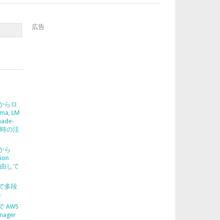
広告
2 からロ
ma, LM
nade-
使う時の注
2 から
ion
を経由して
2 で多段
う
 で AWS
nager