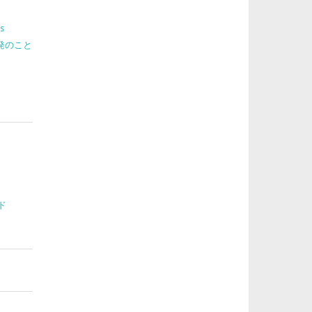
s
 開発のこと
ド