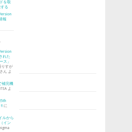
ドを取
続する
Version
合情報
ト
Version
入された
ース」
通りすが
さん
よ
-2で補完機
TIA
よ
25th
!!
に
ァイルから
（イン
nigma