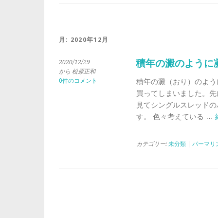
月:
2020年12月
積年の澱のように
2020/12/29
から 松原正和
0件のコメント
積年の澱（おり）のように凝
買ってしまいました。先に
見てシングルスレッドの
す。 色々考えている …
カテゴリー:
未分類
|
パーマリ