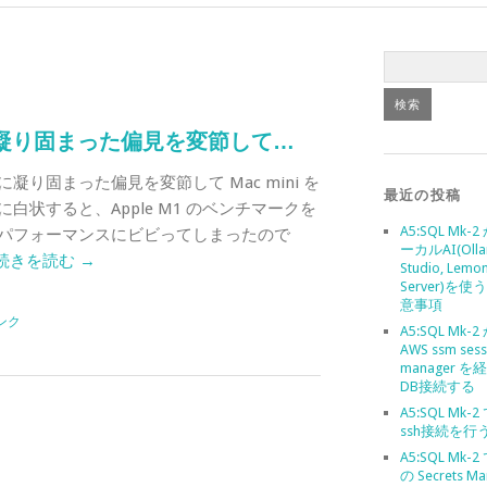
凝り固まった偏見を変節して…
り固まった偏見を変節して Mac mini を
最近の投稿
白状すると、Apple M1 のベンチマークを
A5:SQL Mk-
パフォーマンスにビビってしまったので
ーカルAI(Olla
続きを読む
→
Studio, Lemo
Server)を
意事項
ンク
A5:SQL Mk-
AWS ssm sess
manager 
DB接続する
A5:SQL Mk-
ssh接続を行
A5:SQL Mk-2
の Secrets Ma