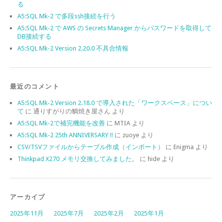
る
A5:SQL Mk-2 で多段ssh接続を行う
A5:SQL Mk-2 で AWS の Secrets Manager からパスワードを取得して
DB接続する
A5:SQL Mk-2 Version 2.20.0 不具合情報
最近のコメント
A5:SQL Mk-2 Version 2.18.0 で導入された「ワークスペース」につい
て
に
通りすがりの鯛焼き屋さん
より
A5:SQL Mk-2で補完機能を改善
に
MTIA
より
A5:SQL Mk-2 25th ANNIVERSARY !!
に
zuoye
より
CSV/TSVファイルからテーブル作成（インポート）
に
Enigma
より
Thinkpad X270 メモリ交換してみました。
に
hide
より
アーカイブ
2025年11月
2025年7月
2025年2月
2025年1月