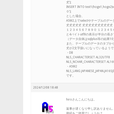
𠀋’);
INSERT INTO test1(hoge1,
０’);
とした場合、
A5M2上でselectやテーブルの
𠀋𠀋𠀋𠀋𠀋 𠀋𠀋𠀋𠀋𠀋𠀋𠀋𠀋𠀋𠀋
１２３４５６７８９０ １２３４５
と4バイトutf8の表示が半分の長
（データ自体はsqlplus等の結
また、テーブルのデータのタブから入力
𠀋が2文字扱いになっているよう
・DB
NLS_CHARACTERSET AL32UTF8
NLS_NCHAR_CHARACTERSET AL16
・A5M2
NLS_LANG JAPANESE_JAPAN.JA16SJ
です。
2024/12/08 18:48
hiroさんこんにちは。
返事が遅くなり申し訳ありません
接続をご使用でしょうか？