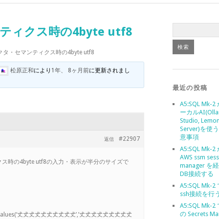
ィクス時の4byte utf8
クタ・セマンティクス時の4byte utf8
松原正和
により
1年、 8ヶ月前
に更新されまし
最近の投稿
A5:SQL Mk-
ーカルAI(Olla
Studio, Lemo
Server)を
意事項
#22907
返信
A5:SQL Mk-
AWS ssm sess
ス時の4byte utf8の入力・表示が半分のサイズで
manager 
DB接続する
A5:SQL Mk-
ssh接続を行
A5:SQL Mk-2
の Secrets Ma
lues(‘𠀋𠀋𠀋𠀋𠀋𠀋𠀋𠀋𠀋𠀋’,’𠀋𠀋𠀋𠀋𠀋𠀋𠀋𠀋𠀋