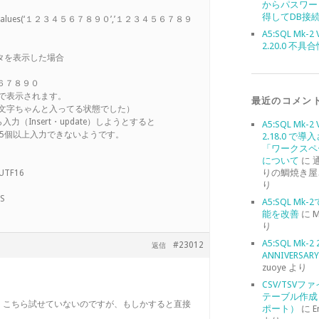
からパスワー
得してDB接
hoge2)values(‘１２３４５６７８９０’,’１２３４５６７８９
A5:SQL Mk-2 
2.20.0 不具
データを表示した場合
６７８９０
さで表示されます。
最近のコメン
果10文字ちゃんと入ってる状態でした）
（Insert・update）しようとすると
A5:SQL Mk-2 
で5個以上入力できないようです。
2.18.0 で導
「ワークスペ
について
に
りの鯛焼き屋
UTF16
り
IS
A5:SQL Mk
能を改善
に
M
り
A5:SQL Mk-2 
#23012
返信
ANNIVERSARY 
zuoye
より
CSV/TSVフ
テーブル作成
。こちら試せていないのですが、もしかすると直接
ポート）
に
E