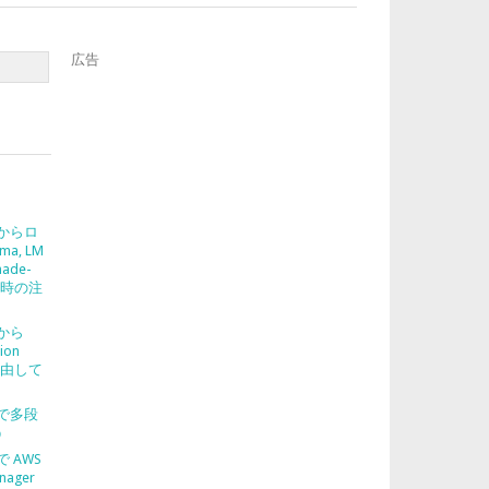
広告
2 からロ
ma, LM
nade-
使う時の注
2 から
ion
を経由して
2 で多段
う
 で AWS
nager