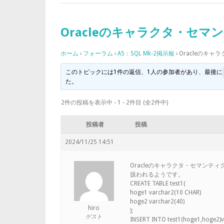
Oracleのキャラクタ・セマンテ
ホーム
›
フォーラム
›
A5：SQL Mk-2掲示板
›
Oracleのキャラ
このトピックには1件の返信、1人の参加者があり、最後に
た。
2件の投稿を表示中 - 1 - 2件目 (全2件中)
投稿者
投稿
2024/11/25 14:51
Oracleのキャラクタ・セマンティク
扱われるようです。
CREATE TABLE test1(
hoge1 varchar2(10 CHAR)
hoge2 varchar2(40)
hiro
);
ゲスト
INSERT INTO test1(hoge1,hoge2)va