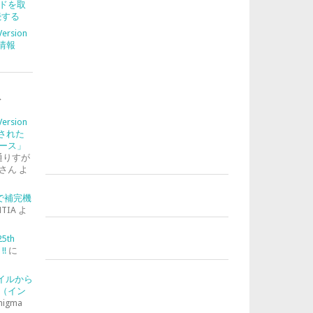
ドを取
続する
Version
合情報
ト
Version
入された
ース」
通りすが
さん
よ
-2で補完機
TIA
よ
25th
!!
に
ァイルから
（イン
nigma