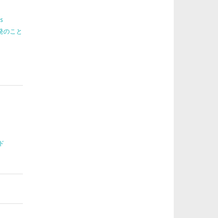
s
 開発のこと
ド