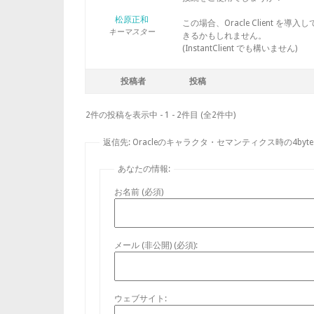
松原正和
この場合、Oracle Client を導入
キーマスター
きるかもしれません。
(InstantClient でも構いません)
投稿者
投稿
2件の投稿を表示中 - 1 - 2件目 (全2件中)
返信先: Oracleのキャラクタ・セマンティクス時の4byte u
あなたの情報:
お名前 (必須)
メール (非公開) (必須):
ウェブサイト: