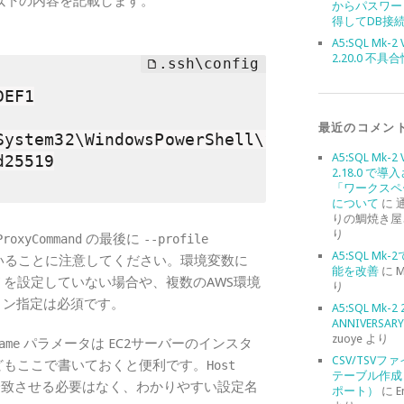
ig に以下の内容を記載します。
からパスワー
得してDB接
A5:SQL Mk-2 
2.20.0 不具
EF1

最近のコメン
System32\WindowsPowerShell\v1.0\powershel
A5:SQL Mk-2 
25519

2.18.0 で導
「ワークスペ
について
に
りの鯛焼き屋
り
の最後に
ProxyCommand
--profile
A5:SQL Mk
いることに注意してください。環境変数に
能を改善
に
M
を設定していない場合や、複数のAWS環境
り
ョン指定は必須です。
A5:SQL Mk-2 
ANNIVERSARY 
zuoye
より
パラメータは EC2サーバーのインスタ
ame
CSV/TSVフ
どもここで書いておくと便利です。
Host
テーブル作成
と一致させる必要はなく、わかりやすい設定名
ポート）
に
E