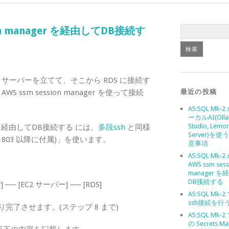
sion manager を経由してDB接続す
n サーバーを立てて、そこから RDS に接続す
sm session manager を使って接続
最近の投稿
A5:SQL Mk-
ーカルAI(Olla
Studio, Lemo
ager を経由してDB接続する には、
多段ssh
と同様
Server)を
 10 1803 以降に付属)」を使います。
意事項
A5:SQL Mk-
AWS ssm sess
manager 
DB接続する
r] ── [EC2 サーバー] ── [RDS]
A5:SQL Mk-
ssh接続を行
り完了させます。(ステップ 8 まで)
A5:SQL Mk-2
の Secrets Ma