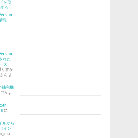
ドを取
続する
Version
合情報
ト
l.exe "aws ssm start-session --target %h
Version
入された
ース」
通りすが
さん
よ
-2で補完機
TIA
よ
25th
!!
に
ァイルから
（イン
nigma