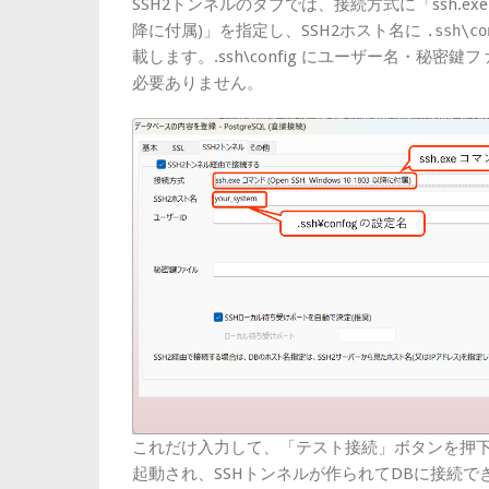
SSH2トンネルのタブでは、接続方式に「ssh.exe コマンド
降に付属)」を指定し、SSH2ホスト名に
.ssh\co
載します。.ssh\config にユーザー名・秘
必要ありません。
これだけ入力して、「テスト接続」ボタンを押下する
起動され、SSHトンネルが作られてDBに接続