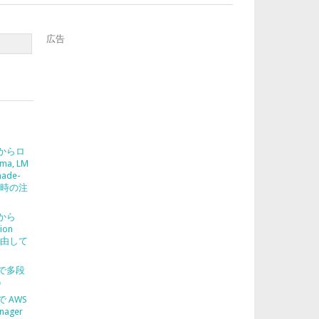
広告
2 からロ
ma, LM
nade-
使う時の注
2 から
ion
を経由して
2 で多段
う
 で AWS
nager