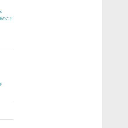
s
 開発のこと
ド