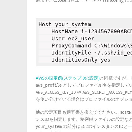
追加で、C:\Users\<ユーザー名>\.ssh\conf
Host your_system

    HostName i-1234567890ABCD
    User ec2_user

    ProxyCommand C:\Windows\
    IdentityFile ~/.ssh/id_ed
    IdentitiesOnly yes
AWSの設定例(ステップ 8の設定)
と同様ですが、
としてプロファイル名を指定して
aws_profile
や
AWS_ACCESS_KEY_ID
AWS_SECRET_ACCESS_KEY
を使い分けている場合はプロファイルのオプシ
他の設定項目も適宜書き換えてください。
HostN
ンスIDを指定します。秘密鍵ファイルの設定な
の部分はEC2のインスタンスID
your_system