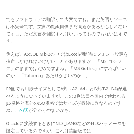
でもソフトウェアの翻訳って大変ですね。まだ英語リソース
は不完全です。文言の翻訳自体まだ問題があるかもしれない
ですし、ただ文言を翻訳すればいいってものでもないはずで
す。
例えば、A5:SQL Mk-2の中ではExcel起動時にフォント設定を
指定しなければいけないことがありますが、「MS ゴシッ
ク」のままではだめですよね。「MS Gothic」にすればいい
のか、「Tahoma」あたりがよいのか…。
ER図でも用紙サイズとしてA判（A2~A4）とB判(B2~B4)が選
べるようになっていますが、このB判は日本国内で使われる
JIS規格と海外のISO規格ではサイズが微妙に異なるのです
ね。
この辺
が分かりやすいかも。
Oracleに接続するときにNLS_LANGなどのNLSパラメータを
設定しているのですが、これは英語版では