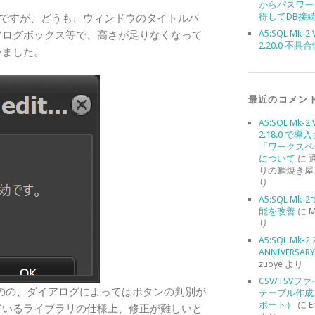
からパスワー
得してDB接
のですが、どうも、ウィンドウのタイトルバ
A5:SQL Mk-2 
アログボックス等で、高さが足りなくなって
2.20.0 不具
いました。
最近のコメン
A5:SQL Mk-2 
2.18.0 で導
「ワークスペ
について
に
りの鯛焼き屋
り
A5:SQL Mk
能を改善
に
M
り
A5:SQL Mk-2 
ANNIVERSARY 
zuoye
より
CSV/TSVフ
のの、ダイアログによってはボタンの判別が
テーブル作成
ポート）
に
E
ているライブラリの仕様上、修正が難しいと