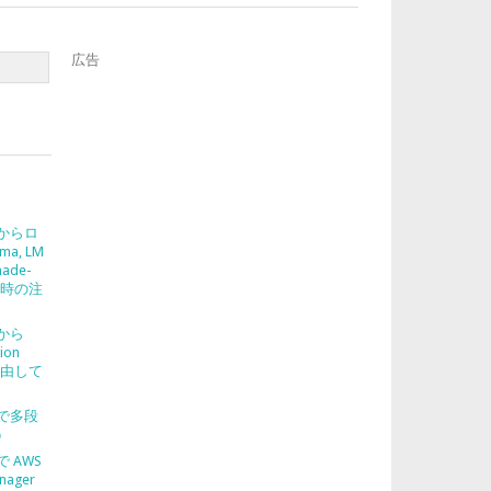
広告
2 からロ
ma, LM
nade-
使う時の注
2 から
ion
を経由して
2 で多段
う
 で AWS
nager