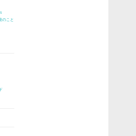
s
 開発のこと
ド