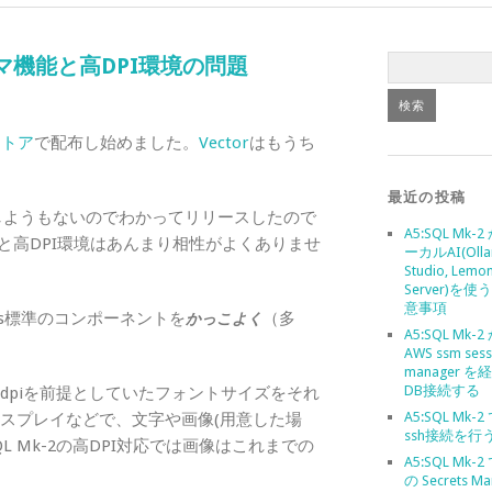
0 とテーマ機能と高DPI環境の問題
ストア
で配布し始めました。
Vector
はもうち
最近の投稿
しようもないのでわかってリリースしたので
A5:SQL Mk-
のテーマ機能と高DPI環境はあんまり相性がよくありませ
ーカルAI(Olla
Studio, Lemo
Server)を
意事項
ws標準のコンポーネントを
（多
かっこよく
A5:SQL Mk-
AWS ssm sess
manager 
DB接続する
96dpiを前提としていたフォントサイズをそれ
A5:SQL Mk-
4Kディスプレイなどで、文字や画像(用意した場
ssh接続を行
L Mk-2の高DPI対応では画像はこれまでの
A5:SQL Mk-2
の Secrets Ma