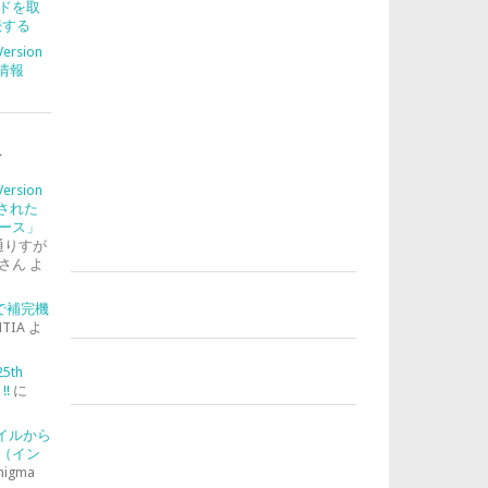
ドを取
続する
Version
合情報
ト
Version
入された
ース」
通りすが
さん
よ
-2で補完機
TIA
よ
25th
!!
に
ァイルから
（イン
nigma