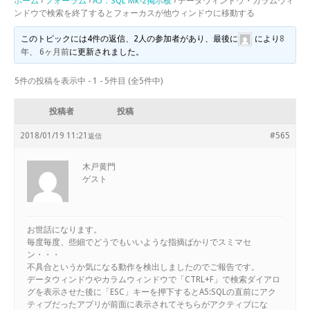
ホーム
›
フォーラム
›
A5：SQL Mk-2掲示板
›
データウィンドウ・カラムウィ
ンドウで検索を終了するとフォーカスが他ウィンドウに移動する
このトピックには4件の返信、2人の参加者があり、最後に
により
8
年、 6ヶ月前
に更新されました。
5件の投稿を表示中 - 1 - 5件目 (全5件中)
投稿者
投稿
2018/01/19 11:21
#565
返信
木戸黄門
ゲスト
お世話になります。
毎度毎度、些細でどうでもいいような指摘ばかりでスミマセ
ン・・・
不具合というか気になる動作を検出しましたのでご報告です。
データウィンドウやカラムウィンドウで「CTRL+F」で検索ダイアロ
グを表示させた後に「ESC」キーを押下するとA5:SQLの直前にアク
ティブだったアプリが前面に表示されてそちらがアクティブにな