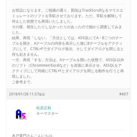
お世話になります。ご指摘の通り、普段はTrackScrollなるマウスエ
ミュレートのソフトを常駐させております。ただ、常駐を解除して
停止した状態でも再現いたしました。
その後、発生したりしなかったりがあったので細かく調査してみま
した。
結果、再現「しない」「方法としては、A5SQLにてA・B二つのテー
ブルを開き、Aテーブルの内容を表示した後にBテーブルをアクティ
ブにして、CTRL+Fでダイアログ表示、そしてダイアログを閉じると
何も起きません。
一方、再現「する」方法は、Aテーブルを開いた状態で、A5SQL以外
のソフト（ChrommeやExcelなど）を前面に表示させ、A5SQLをア
クティブにして同様にCTRL+Fとダイアログを閉じる動作を行うと再
現しました。
ご参考まで。
2018/01/28 11:37
#607
返信
松原正和
キーマスター
木戸黄門さんこんにちは。