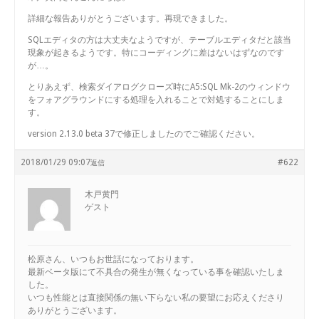
詳細な報告ありがとうございます。再現できました。
SQLエディタの方は大丈夫なようですが、テーブルエディタだと該当
現象が起きるようです。特にコーディングに差はないはずなのです
が…。
とりあえず、検索ダイアログクローズ時にA5:SQL Mk-2のウィンドウ
をフォアグラウンドにする処理を入れることで対処することにしま
す。
version 2.13.0 beta 37で修正しましたのでご確認ください。
2018/01/29 09:07
#622
返信
木戸黄門
ゲスト
松原さん、いつもお世話になっております。
最新ベータ版にて不具合の発生が無くなっている事を確認いたしま
した。
いつも性能とは直接関係の無い下らない私の要望にお応えくださり
ありがとうございます。