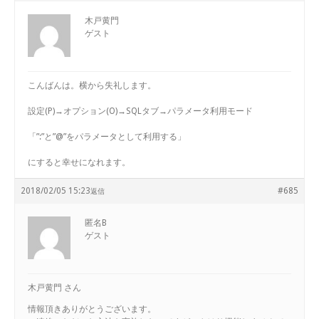
木戸黄門
ゲスト
こんばんは。横から失礼します。
設定(P)→オプション(O)→SQLタブ→パラメータ利用モード
「”:”と”@”をパラメータとして利用する」
にすると幸せになれます。
2018/02/05 15:23
#685
返信
匿名B
ゲスト
木戸黄門 さん
情報頂きありがとうございます。