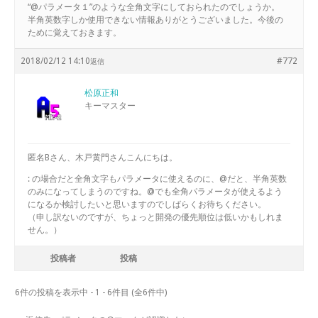
“@パラメータ１”のような全角文字にしておられたのでしょうか。
半角英数字しか使用できない情報ありがとうございました。今後の
ために覚えておきます。
2018/02/12 14:10
#772
返信
松原正和
キーマスター
匿名Bさん、木戸黄門さんこんにちは。
: の場合だと全角文字もパラメータに使えるのに、@だと、半角英数
のみになってしまうのですね。@でも全角パラメータが使えるよう
になるか検討したいと思いますのでしばらくお待ちください。
（申し訳ないのですが、ちょっと開発の優先順位は低いかもしれま
せん。）
投稿者
投稿
6件の投稿を表示中 - 1 - 6件目 (全6件中)