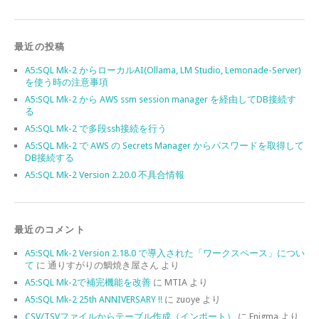
最近の投稿
A5:SQL Mk-2 からローカルAI(Ollama, LM Studio, Lemonade-Server)
を使う時の注意事項
A5:SQL Mk-2 から AWS ssm session manager を経由してDB接続す
る
A5:SQL Mk-2 で多段ssh接続を行う
A5:SQL Mk-2 で AWS の Secrets Manager からパスワードを取得して
DB接続する
A5:SQL Mk-2 Version 2.20.0 不具合情報
最近のコメント
A5:SQL Mk-2 Version 2.18.0 で導入された「ワークスペース」につい
て
に
通りすがりの鯛焼き屋さん
より
A5:SQL Mk-2で補完機能を改善
に
MTIA
より
A5:SQL Mk-2 25th ANNIVERSARY !!
に
zuoye
より
CSV/TSVファイルからテーブル作成（インポート）
に
Enigma
より