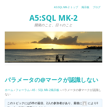
A5:SQL MK-2 トップ
掲示板
ブログ
A5:SQL MK-2
開発のこと、日々のこと
パラメータの@マークが認識しない
ホーム
›
フォーラム
›
A5：SQL Mk-2掲示板
›
パラメータの@マークが認識し
ない
このトピックには5件の返信、2人の参加者があり、最後に
により
8