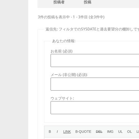
投稿者
投稿
3件の投稿を表示中 - 1 - 3件目 (全3件中)
返信先: フィルタでのSYSDATEと過去要望分の棚卸しで
あなたの情報:
お名前 (必須)
メール (非公開) (必須):
ウェブサイト: