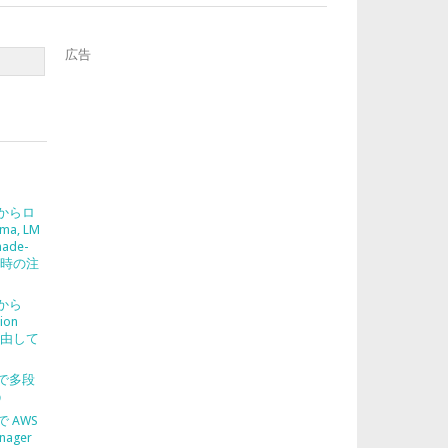
広告
2 からロ
ma, LM
nade-
使う時の注
2 から
ion
を経由して
2 で多段
う
 で AWS
nager