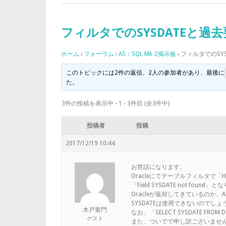
フィルタでのSYSDATEと過
ホーム
›
フォーラム
›
A5：SQL Mk-2掲示板
›
フィルタでのSY
このトピックには2件の返信、2人の参加者があり、最後に
た。
3件の投稿を表示中 - 1 - 3件目 (全3件中)
投稿者
投稿
2017/12/19 10:44
お世話になります。
Oracleにてテーブルフィルタで「HO
「Field SYSDATE not found」
Oracleが返却してきているのか
SYSDATEは使用できないのでしょ
木戸黄門
なお、「SELECT SYSDATE F
ゲスト
また、ついでで申し訳ございませ