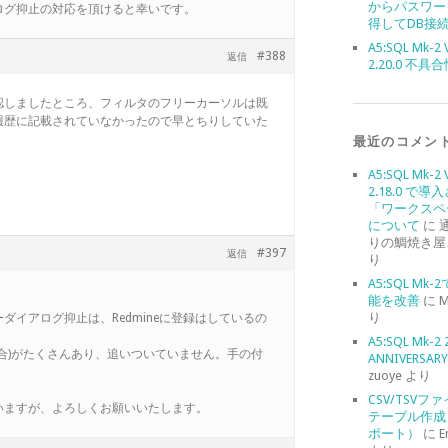
からパスワー
ログ抑止の対応を頂けると幸いです。
得してDB接
A5:SQL Mk-2 
#388
返信
2.20.0 不具
認しましたところ、フィルタのフリーカーソルは既
履歴に記載されていなかったので早とちりしていた
。
最近のコメン
A5:SQL Mk-2 
2.18.0 で導
「ワークスペ
について
に
りの鯛焼き屋
#397
返信
り
A5:SQL Mk
能を改善
に
M
り
ダイアログ抑止は、Redmineに登録はしているの
A5:SQL Mk-2 
合)がたくさんあり、追いついていません。手の付
ANNIVERSARY 
zuoye
より
CSV/TSVフ
いますが、よろしくお願いいたします。
テーブル作成
ポート）
に
E