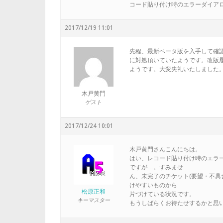
コード貼り付け時のエラーダイア
2017/12/19 11:01
先程、最新ベータ版を入手して確
に対処頂いていたようです。改版
ようです。大変失礼いたしました
木戸黄門
ゲスト
2017/12/24 10:01
木戸黄門さんこんにちは。
はい、レコード貼り付け時のエラー
ですが…。すみませ
ん、未完了のチケット(要望・不具
けやすいものから
松原正和
片づけている状況です。
キーマスター
もうしばらくお待たせするかと思