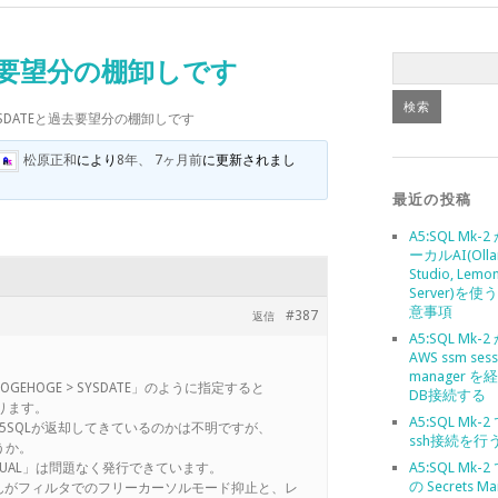
去要望分の棚卸しです
SDATEと過去要望分の棚卸しです
松原正和
により
8年、 7ヶ月前
に更新されまし
最近の投稿
A5:SQL Mk-
ーカルAI(Olla
Studio, Lemo
Server)を
意事項
#387
返信
A5:SQL Mk-
AWS ssm sess
manager 
GEHOGE > SYSDATE」のように指定すると
DB接続する
となります。
A5:SQL Mk-
、A5SQLが返却してきているのかは不明ですが、
ssh接続を行
うか。
A5:SQL Mk-2
ROM DUAL」は問題なく発行できています。
の Secrets Ma
んがフィルタでのフリーカーソルモード抑止と、レ