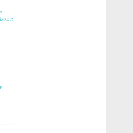
s
 開発のこと
ド