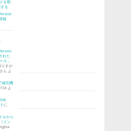
ドを取
続する
Version
合情報
ト
Version
入された
ース」
通りすが
さん
よ
-2で補完機
TIA
よ
25th
!!
に
ァイルから
（イン
nigma