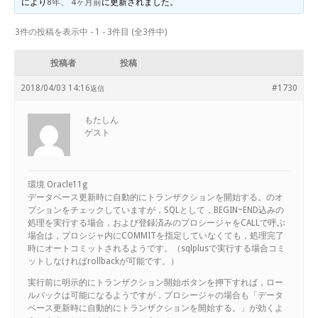
により
8年、 4ヶ月前
に更新されました。
3件の投稿を表示中 - 1 - 3件目 (全3件中)
投稿者
投稿
2018/04/03 14:16
#1730
返信
もたしん
ゲスト
環境 Oracle11g
データベース更新時に自動的にトランザクションを開始する。のオ
プションをチェックしていますが，SQLとして，BEGIN~END込みの
処理を実行する場合，および登録済みのプロシージャをCALLで呼ぶ
場合は，プロシジャ内にCOMMITを指定していなくても，処理完了
時にオートコミットされるようです。（sqlplusで実行する場合コミ
ットしなければrollbackが可能です。）
実行前に明示的にトランザクション開始ボタンを押下すれば，ロー
ルバックは可能になるようですが，プロシージャの場合も「データ
ベース更新時に自動的にトランザクションを開始する。」が効くよ