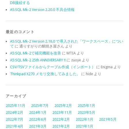
DB接続する
A5:SQL Mk-2 Version 2.20.0 不具合情報
最近のコメント
A5:SQL Mk-2 Version 2.18.0 で導入された「ワークスペース」につい
て
に
通りすがりの鯛焼き屋さん
より
A5:SQL Mk-2で補完機能を改善
に
MTIA
より
A5:SQL Mk-2 25th ANNIVERSARY !!
に
zuoye
より
CSV/TSVファイルからテーブル作成（インポート）
に
Enigma
より
Thinkpad X270 メモリ交換してみました。
に
hide
より
アーカイブ
2025年11月
2025年7月
2025年2月
2025年1月
2024年2月
2024年1月
2023年11月
2023年5月
2022年7月
2022年6月
2022年2月
2022年1月
2021年5月
2021年4月
2021年3月
2021年2月
2021年1月