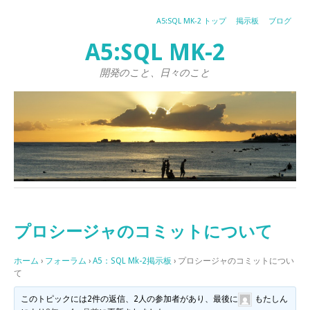
A5:SQL MK-2 トップ
掲示板
ブログ
A5:SQL MK-2
開発のこと、日々のこと
プロシージャのコミットについて
ホーム
›
フォーラム
›
A5：SQL Mk-2掲示板
›
プロシージャのコミットについ
て
このトピックには2件の返信、2人の参加者があり、最後に
もたしん