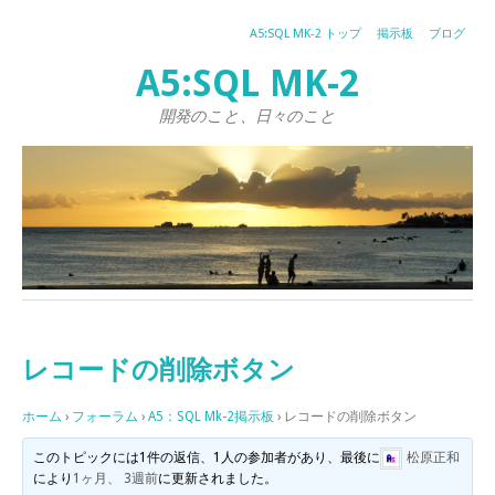
A5:SQL MK-2 トップ
掲示板
ブログ
A5:SQL MK-2
開発のこと、日々のこと
レコードの削除ボタン
ホーム
›
フォーラム
›
A5：SQL Mk-2掲示板
›
レコードの削除ボタン
このトピックには1件の返信、1人の参加者があり、最後に
松原正和
により
1ヶ月、 3週前
に更新されました。