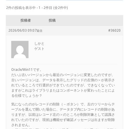
2件の投稿を表示中 - 1 - 2件目 (全2件中)
投稿者
投稿
2026/06/03 09:07
#36020
返信
しかと
ゲスト
Oracle/Win11です。
だいぶ古いバージョンから最近のバージョンに変更したのですが、
古いバージョンは、データを表示したグリッドの左側の＞が表示さ
れているところで行選択ができていたのですが、できなくなってい
ますがこれはライブラリまたはコンポーネントが変わったことによ
る仕様でしょうか？
気になったのがレコードの削除（－ボタン）で、左のツリーからテ
ーブルを選んで開いた場合に、データタブ内にレコードの削除があ
りますが、以前はレコード左の＞のところが削除対象として認識さ
れていたのですが、現状は機能せず確認メッセージは出ますが削除
されません。