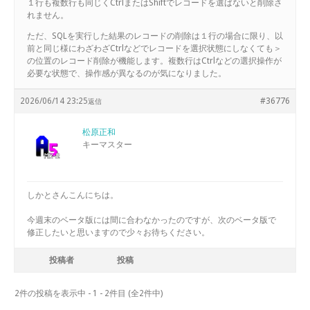
１行も複数行も同じくCtrlまたはShiftでレコードを選ばないと削除さ
れません。
ただ、SQLを実行した結果のレコードの削除は１行の場合に限り、以
前と同じ様にわざわざCtrlなどでレコードを選択状態にしなくても＞
の位置のレコード削除が機能します。複数行はCtrlなどの選択操作が
必要な状態で、操作感が異なるのが気になりました。
2026/06/14 23:25
#36776
返信
松原正和
キーマスター
しかとさんこんにちは。
今週末のベータ版には間に合わなかったのですが、次のベータ版で
修正したいと思いますので少々お待ちください。
投稿者
投稿
2件の投稿を表示中 - 1 - 2件目 (全2件中)