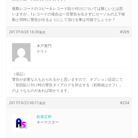
複数レコードのコピー＆レコード貼り付けについては難しいとは思
いますが、1レコードの場合は一旦警告を出さずにカーソルの上下移
動と同時に警告が出るようにして頂ける事は可能でしょうか？
2017/10/20 16:30
#209
返信
木戸黄門
ゲスト
（追記）
警告が必要な人もおられるかと思いますので、オプション設定にて
「初回貼り付け時の警告ダイアログを抑止する（初期値はオフ）」
のようなものがあれば助かります。
2017/10/23 00:11
#234
返信
松原正和
キーマスター