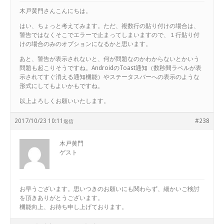
木戸黄門さんこんにちは。
はい、ちょっと考えてみます。ただ、複数行の貼り付けの場合は、
警告ではなくそこでエラーで止まってしまいますので、１行貼り付
けの場合のみのオプションになるかと思います。
あと、警告が表示されないと、何が問題なのかわからないとかいう
問題も起こりそうですね。AndroidのToast通知（数秒間ラベルが表
示されてすぐ消える通知機能）やステータスバーへの表示のような
形式にしてもよいかもですね。
以上よろしくお願いいたします。
2017/10/23 10:11
#238
返信
木戸黄門
ゲスト
お早うございます。思いつきのお願いにも関わらず、細かいご検討
を頂きありがとうございます。
機能向上、お待ち申し上げております。