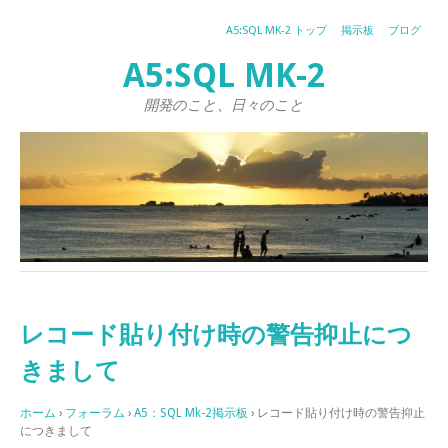
A5:SQL MK-2 トップ
掲示板
ブログ
A5:SQL MK-2
開発のこと、日々のこと
レコード貼り付け時の警告抑止につ
きまして
ホーム
›
フォーラム
›
A5：SQL Mk-2掲示板
›
レコード貼り付け時の警告抑止
につきまして