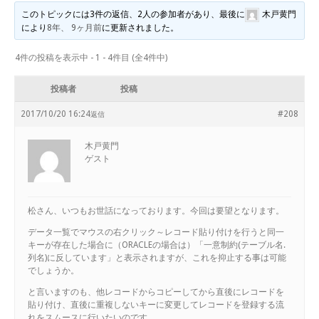
このトピックには3件の返信、2人の参加者があり、最後に
木戸黄門
により
8年、 9ヶ月前
に更新されました。
4件の投稿を表示中 - 1 - 4件目 (全4件中)
投稿者
投稿
2017/10/20 16:24
#208
返信
木戸黄門
ゲスト
松さん、いつもお世話になっております。今回は要望となります。
データ一覧でマウスの右クリック～レコード貼り付けを行うと同一
キーが存在した場合に（ORACLEの場合は）「一意制約(テーブル名.
列名)に反しています」と表示されますが、これを抑止する事は可能
でしょうか。
と言いますのも、他レコードからコピーしてから直後にレコードを
貼り付け、直後に重複しないキーに変更してレコードを登録する流
れをスムースに行いたいのです。