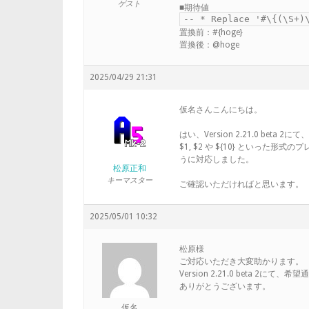
ゲスト
■期待値
-- * Replace '#\{(\S+)
置換前：#{hoge}
置換後：@hoge
2025/04/29 21:31
仮名さんこんにちは。
はい、Version 2.21.0 bet
$1, $2 や ${10} といっ
うに対応しました。
松原正和
キーマスター
ご確認いただければと思います。
2025/05/01 10:32
松原様
ご対応いただき大変助かります。
Version 2.21.0 beta 
ありがとうございます。
仮名