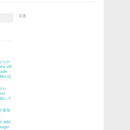
広告
2 からロ
ma, LM
nade-
使う時の注
2 から
ion
を経由して
2 で多段
う
 で AWS
nager