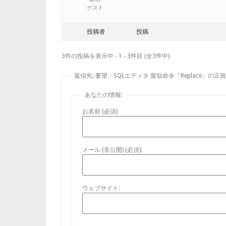
ゲスト
投稿者
投稿
3件の投稿を表示中 - 1 - 3件目 (全3件中)
返信先: 要望：SQLエディタ 擬似命令「Replace」の正
あなたの情報:
お名前 (必須)
メール (非公開) (必須):
ウェブサイト: