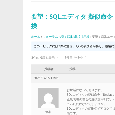
要望：SQLエディタ 擬似命令「
換
ホーム
›
フォーラム
›
A5：SQL Mk-2掲示板
›
要望：SQLエディ
このトピックには2件の返信、1人の参加者があり、最後に
3件の投稿を表示中 - 1 - 3件目 (全3件中)
投稿者
投稿
2025/04/15 13:05
お世話になっております。
SQLエディタの擬似命令「Replac
正規表現の場合の置換文字列で、パ
ていただけないでしょうか。
SQLエディタの置換ダイアログで
仮名
能です。