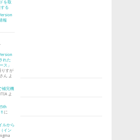
ドを取
続する
Version
合情報
ト
Version
入された
ース」
通りすが
さん
よ
-2で補完機
TIA
よ
25th
!!
に
ァイルから
（イン
nigma