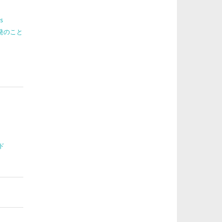
s
 開発のこと
ド