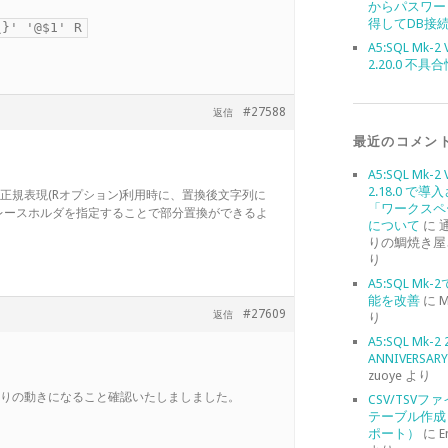
からパスワー
得してDB接
\}' '@$1' R
A5:SQL Mk-2 
2.20.0 不具
#27588
返信
最近のコメン
A5:SQL Mk-2 
2.18.0 で導
a 2にて、正規表現(Rオプション)利用時に、置換後文字列に
「ワークスペ
た形式のプレースホルダを指定することで部分置換ができるよ
について
に
りの鯛焼き屋
り
A5:SQL Mk
能を改善
に
M
#27609
返信
り
A5:SQL Mk-2 
ANNIVERSARY 
zuoye
より
2にて、希望通りの動きになること確認いたしましました。
CSV/TSVフ
テーブル作成
ポート）
に
E