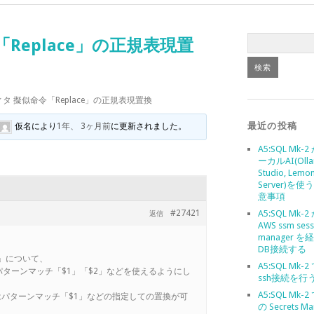
Replace」の正規表現置
タ 擬似命令「Replace」の正規表現置換
最近の投稿
仮名
により
1年、 3ヶ月前
に更新されました。
A5:SQL Mk-
ーカルAI(Olla
Studio, Lemo
Server)を
意事項
#27421
A5:SQL Mk-
返信
AWS ssm sess
manager 
DB接続する
e」について、
A5:SQL Mk-
ターンマッチ「$1」「$2」などを使えるようにし
ssh接続を行
A5:SQL Mk-2
はパターンマッチ「$1」などの指定しての置換が可
の Secrets Ma