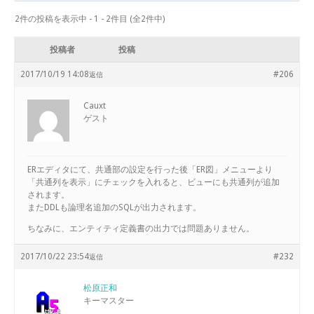
2件の投稿を表示中 - 1 - 2件目 (全2件中)
投稿者
投稿
2017/10/19 14:08
#206
返信
Cauxt
ゲスト
ERエディタにて、共通部の設定を行った後「ER図」メニューより
「共通列を表示」にチェックを入れると、ビューにも共通列が追加
されます。
またDDLも論理名追加のSQLが出力されます。
ちなみに、エンティティ定義書の出力では問題ありません。
2017/10/22 23:54
#232
返信
松原正和
キーマスター