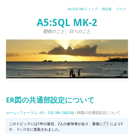
A5:SQL MK-2 トップ
掲示板
ブログ
A5:SQL MK-2
開発のこと、日々のこと
ER図の共通部設定について
ホーム
›
フォーラム
›
A5：SQL Mk-2掲示板
›
ER図の共通部設定について
このトピックには1件の返信、2人の参加者があり、最後に
により
8
年、 9ヶ月前
に更新されました。