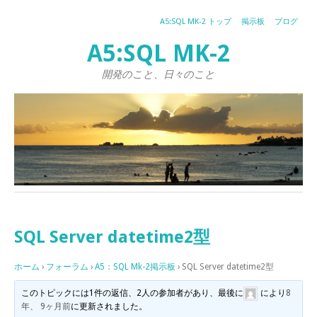
A5:SQL MK-2 トップ
掲示板
ブログ
A5:SQL MK-2
開発のこと、日々のこと
SQL Server datetime2型
ホーム
›
フォーラム
›
A5：SQL Mk-2掲示板
›
SQL Server datetime2型
このトピックには1件の返信、2人の参加者があり、最後に
により
8
年、 9ヶ月前
に更新されました。